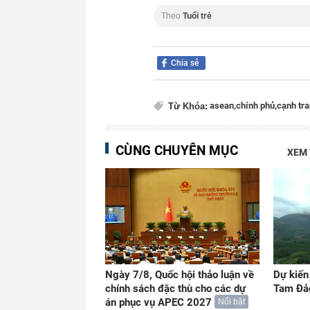
Theo
Tuổi trẻ
Chia sẻ
asean,
chính phủ,
cạnh tra
Từ Khóa:
CÙNG CHUYÊN MỤC
XEM
Ngày 7/8, Quốc hội thảo luận về
Dự kiến
chính sách đặc thù cho các dự
Tam Đả
án phục vụ APEC 2027
Nổi bật