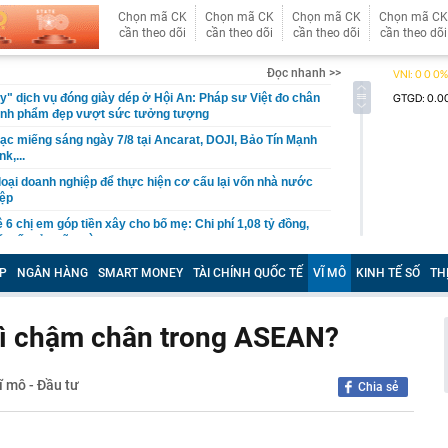
Chọn mã CK
Chọn mã CK
Chọn mã CK
Chọn mã CK
cần theo dõi
cần theo dõi
cần theo dõi
cần theo dõi
Đọc nhanh >>
y" dịch vụ đóng giày dép ở Hội An: Pháp sư Việt đo chân
hành phẩm đẹp vượt sức tưởng tượng
 bạc miếng sáng ngày 7/8 tại Ancarat, DOJI, Bảo Tín Mạnh
k,...
 loại doanh nghiệp để thực hiện cơ cấu lại vốn nhà nước
iệp
 6 chị em góp tiền xây cho bố mẹ: Chi phí 1,08 tỷ đồng,
ến tất cả ngỡ ngàng
61 USD/ounce, chuyên gia dự báo 'thời của bạc' sắp tới
P
NGÂN HÀNG
SMART MONEY
TÀI CHÍNH QUỐC TẾ
VĨ MÔ
KINH TẾ SỐ
TH
 triển vắc-xin mới điều trị 3 bệnh ung thư nguy hiểm
ên cao nhất gần 2 tháng, quỹ vàng lớn nhất thế giới tiếp
vì chậm chân trong ASEAN?
g"
2 của nghệ sĩ Quang Minh và bà xã Tăng Khánh Chi
ĩ mô - Đầu tư
Chia sẻ
gớm nhất Hoa Cỏ May sau 25 năm: Nhan sắc thăng hạng
đẹp hơn thời mới vào nghề
rác, người phụ nữ bất ngờ nhặt được tờ vé số trúng 31
 kết