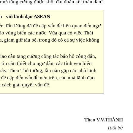
 mới tăng cường được khối đại đoàn kết toàn dân”.
ân với lãnh đạo ASEAN
ễn Tấn Dũng đã đề cập vấn đề liên quan đến ngư
ào vùng biển các nước. Vừa qua có việc Thái
ta, giam giữ tàu bè, trong đó có cả sự việc không
iao cần tăng cường công tác bảo hộ công dân,
tin cần thiết cho ngư dân, các tỉnh ven biển
ày. Theo Thủ tướng, lần nào gặp các nhà lãnh
đề cập đến vấn đề nêu trên, các nhà lãnh đạo
 cách giải quyết vấn đề.
Theo V.V.THÀNH
Tuổi trẻ