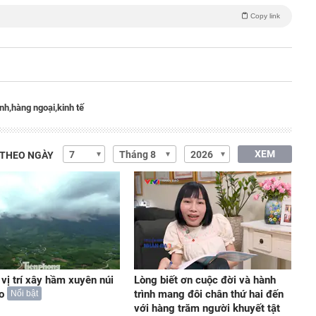
Copy link
nh,
hàng ngoại,
kinh tế
XEM
 THEO NGÀY
 vị trí xây hầm xuyên núi
Lòng biết ơn cuộc đời và hành
o
trình mang đôi chân thứ hai đến
Nổi bật
với hàng trăm người khuyết tật