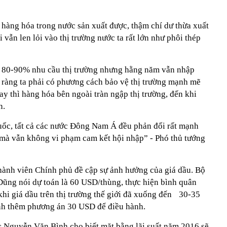
hàng hóa trong nước sản xuất được, thậm chí dư thừa xuất
vẫn len lỏi vào thị trường nước ta rất lớn như phôi thép
g 80-90% nhu cầu thị trường nhưng hằng năm vẫn nhập
õ ràng ta phải có phương cách bảo vệ thị trường mạnh mẽ
y thì hàng hóa bên ngoài tràn ngập thị trường, đến khi
n.
Quốc, tất cả các nước Đông Nam Á đều phản đối rất mạnh
 mà vẫn không vi phạm cam kết hội nhập” - Phó thủ tướng
hành viên Chính phủ đề cập sự ảnh hưởng của giá dầu. Bộ
Dũng nói dự toán là 60 USD/thùng, thực hiện bình quân
hi giá dầu trên thị trường thế giới đã xuống đến 30-35
ính thêm phương án 30 USD để điều hành.
Nguyễn Văn Bình cho biết mặt bằng lãi suất năm 2016 sẽ