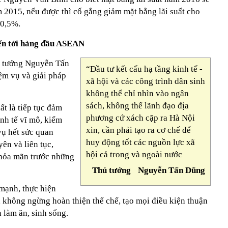
 2015, nếu được thì cố gắng giảm mặt bằng lãi suất cho
-0,5%.
iến tới hàng đầu ASEAN
hủ tướng Nguyễn Tấn
“Đầu tư kết cấu hạ tầng kinh tế -
m vụ và giải pháp
xã hội và các công trình dân sinh
không thể chỉ nhìn vào ngân
sách, không thể lãnh đạo địa
t là tiếp tục đảm
phương cứ xách cặp ra Hà Nội
nh tế vĩ mô, kiểm
xin, cần phải tạo ra cơ chế để
vụ hết sức quan
huy động tốt các nguồn lực xã
ên và liên tục,
hội cả trong và ngoài nước
thỏa mãn trước những
Thủ tướng Nguyễn Tấn Dũng
 mạnh, thực hiện
c, không ngừng hoàn thiện thể chế, tạo mọi điều kiện thuận
 làm ăn, sinh sống.