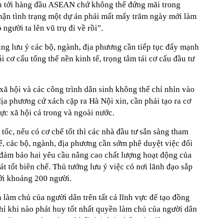
ến tới hàng đầu ASEAN chứ không thể đứng mãi trong
ận tình trạng một dự án phải mất mấy trăm ngày mới làm
người ta lên vũ trụ đi về rồi”.
g lưu ý các bộ, ngành, địa phương cần tiếp tục đẩy mạnh
i cơ cấu tổng thể nền kinh tế, trọng tâm tái cơ cấu đầu tư
 xã hội và các công trình dân sinh không thể chỉ nhìn vào
ịa phương cứ xách cặp ra Hà Nội xin, cần phải tạo ra cơ
ực xã hội cả trong và ngoài nước.
tốc, nếu có cơ chế tốt thì các nhà đầu tư sẵn sàng tham
ế, các bộ, ngành, địa phương cần sớm phê duyệt việc đổi
đảm bảo hai yêu cầu nâng cao chất lượng hoạt động của
át tốt biên chế. Thủ tướng lưu ý việc có nơi lãnh đạo sắp
tới khoảng 200 người.
làm chủ của người dân trên tất cả lĩnh vực để tạo đồng
hỉ khi nào phát huy tốt nhất quyền làm chủ của người dân