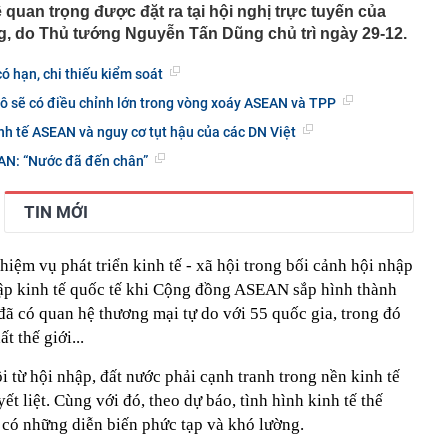
quan trọng được đặt ra tại hội nghị trực tuyến của
n mặt từ thẻ tín dụng?
g, do Thủ tướng Nguyễn Tấn Dũng chủ trì ngày 29-12.
 Phùng Hồng Huệ SN 1998 và 11 người liên quan 120 tỷ
 thuốc sinh lý nam
có hạn, chi thiếu kiểm soát
g, vàng nhẫn ngày 7/8 tại SJC, Bảo Tín Mạnh Hải, Bảo
tô sẽ có điều chỉnh lớn trong vòng xoáy ASEAN và TPP
 DOJI, Phú Quý,... đồng loạt giảm
h tế ASEAN và nguy cơ tụt hậu của các DN Việt
 Petrovietnam yêu cầu đẩy nhanh tiến độ siêu dự án
g
AN: “Nước đã đến chân”
1.000 dự án bất động sản được tháo gỡ vưỡng mắc
ch đủ cho cả nước dùng trong nửa năm, Trung Quốc vẫn
TIN MỚI
hà máy điện than nhiều nhất 10 năm: Vì sao?
ới chớ dùng vội, hãy thực hiện ngay 5 thao tác quan
iệm vụ phát triển kinh tế - xã hội trong bối cảnh hội nhập
g phải ai cũng biết
nhập kinh tế quốc tế khi Cộng đồng ASEAN sắp hình thành
4 thói quen này chứng tỏ họ đang tự hủy hoại các mối
ông hề hay biết
 có quan hệ thương mại tự do với 55 quốc gia, trong đó
Giang Patrik và MC Hoàng Oanh sau khi rộ tin hẹn hò
t thế giới...
 Xanh chi hàng chục tỷ "gom" cổ phiếu DMX ngay phiên
i từ hội nhập, đất nước phải cạnh tranh trong nền kinh tế
ết liệt. Cùng với đó, theo dự báo, tình hình kinh tế thế
ục có những diễn biến phức tạp và khó lường.