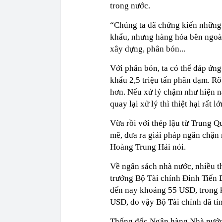
trong nước.
“Chúng ta đã chứng kiến những 
khẩu, nhưng hàng hóa bên ngoài 
xây dựng, phân bón...
Với phân bón, ta có thể đáp ứn
khẩu 2,5 triệu tấn phân đạm. R
hơn. Nếu xử lý chậm như hiện na
quay lại xử lý thì thiệt hại rất lớ
Vừa rồi với thép lậu từ Trung 
mẽ, đưa ra giải pháp ngăn chặn
Hoàng Trung Hải nói.
Về ngân sách nhà nước, nhiều t
trưởng Bộ Tài chính Đinh Tiến 
đến nay khoảng 55 USD, trong k
USD, do vậy Bộ Tài chính đã t
Thống đốc Ngân hàng Nhà nước 