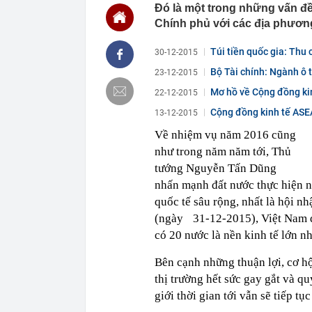
Đó là một trong những vấn đề 
09:52
Có nên rút tiề
Chính phủ với các địa phươn
09:52
Khám xét, bắt
đồng tiền bán
Túi tiền quốc gia: Thu 
30-12-2015
09:49
Giá vàng miến
Bộ Tài chính: Ngành ô 
23-12-2015
Tín Minh Châu,
Mơ hồ về Cộng đồng kin
22-12-2015
09:42
Tổng Giám đốc
57.600 tỷ đồn
Cộng đồng kinh tế ASE
13-12-2015
09:42
Động lực từ 
Về nhiệm vụ năm 2016 cũng
09:40
Thừa điện sạ
như trong năm năm tới, Thủ
“xả bỏ", mở n
tướng Nguyễn Tấn Dũng
09:40
Nhận iPhone m
nhấn mạnh đất nước thực hiện nh
trọng mà khôn
quốc tế sâu rộng, nhất là hội 
09:40
Một người có 
quan hệ mà kh
(ngày 31-12-2015), Việt Nam đã
09:38
Tình hình Lê 
có 20 nước là nền kinh tế lớn nhấ
09:37
CEO Điện Máy
Bên cạnh những thuận lợi, cơ hộ
chào sàn
thị trường hết sức gay gắt và quy
giới thời gian tới vẫn sẽ tiếp t