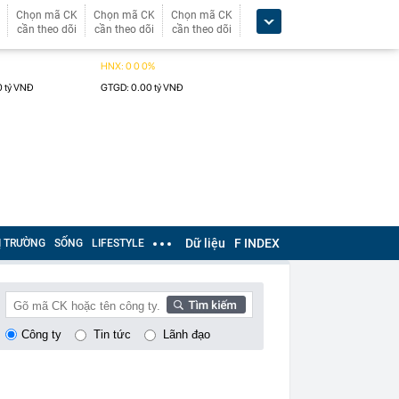
Chọn mã CK
Chọn mã CK
Chọn mã CK
cần theo dõi
cần theo dõi
cần theo dõi
Dữ liệu
F INDEX
Ị TRƯỜNG
SỐNG
LIFESTYLE
Công ty
Tin tức
Lãnh đạo