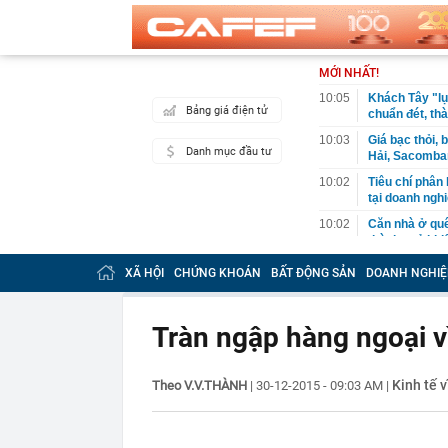
MỚI NHẤT!
10:05
Khách Tây "lụ
Bảng giá điện tử
chuẩn đét, t
10:03
Giá bạc thỏi,
Danh mục đầu tư
Hải, Sacomban
10:02
Tiêu chí phân
tại doanh ngh
10:02
Căn nhà ở quê
thành quả khi
10:01
Giá bạc vượt 
XÃ HỘI
CHỨNG KHOÁN
BẤT ĐỘNG SẢN
DOANH NGHIỆ
10:00
Nga đang phát
09:59
Giá vàng vọt l
Tràn ngập hàng ngoại 
tục "gom hàn
09:59
Nhà phố 100 m
Kinh tế v
Theo V.V.THÀNH
|
30-12-2015 - 09:03 AM
|
09:57
Mỹ nhân ghê 
sau biến cố, 
09:53
Đang thu gom 
tỷ đồng và cái