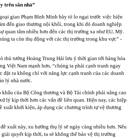
y trên sân nhà”
goại giao Phạm Bình Minh bày tỏ lo ngại trước việc hiện
m đến giao thương nội khối, trong khi đó doanh nghiệp
ự quan tâm nhiều hơn đến các thị trường xa như EU, Mỹ.
úng ta còn thụ động với các thị trường trong khu vực” -
ó thủ tướng Hoàng Trung Hải lưu ý thời gian tới hàng hóa
ờng Việt Nam mạnh hơn, “chúng ta phải cạnh tranh ngay
ức đặt ra không chỉ với năng lực cạnh tranh của các doanh
n lý nhà nước.
ập khẩu của Bộ Công thương và Bộ Tài chính phải nâng cao
ử lý kịp thời hơn các vấn đề liên quan. Hiện nay, các hiệp
ề xuất khởi kiện, áp dụng các chương trình tự vệ thương
 đề xuất này, xu hướng thụ lý sẽ ngày càng nhiều hơn. Nếu
iải quyết kịp thời, ta sẽ không thể bảo vệ thị trường