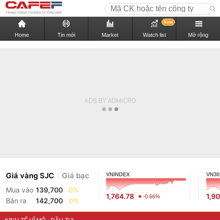
New
Home
Tin mới
Market
Watch list
Mở rộng
Giá vàng SJC
Giá bạc
VNINDEX
VN30
Mua vào
139,700
0%
1,764.78
1,9
-0.66%
Bán ra
142,700
0%