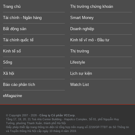
Trang chủ
Thị trường chứng khoán
Tài chính - Ngân hàng
Smart Money
Bất động sản
Doanh nghiệp
Tài chính quốc tế
Kinh tế vĩ mô - Đầu tư
Kinh tế số
Thị trường
Sống
Lifestyle
Xã hội
Lịch sự kiện
Báo cáo phân tích
Watch List
eMagazine
© Copyright 2007 - 2026 -
Công ty Cổ phần VCCorp.
Tầng 17, 19, 20, 21 Toà nhà Center Building - Hapulico Complex, Số 01, phố Nguyễn Huy
Tưởng, phường Thanh Xuân, thành phố Hà Nội
Giấy phép thiết lập trang thông tin điện tử tổng hợp trên mạng số 2216/GP-TTĐT do Sở Thông tin
và Truyền thông Hà Nội cấp ngày 10 tháng 4 năm 2019.