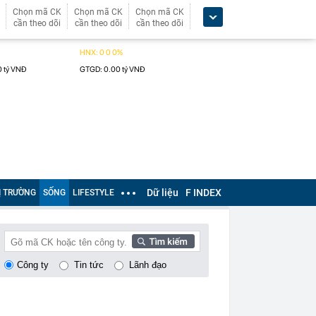
Chọn mã CK
Chọn mã CK
Chọn mã CK
cần theo dõi
cần theo dõi
cần theo dõi
Dữ liệu
F INDEX
Ị TRƯỜNG
SỐNG
LIFESTYLE
Công ty
Tin tức
Lãnh đạo