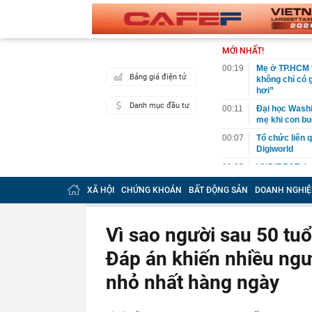
MỚI NHẤT!
00:19
Mẹ ở TP.HCM t
Bảng giá điện tử
không chỉ có 
hơi”
Danh mục đầu tư
00:11
Đại học Washin
mẹ khi con bu
00:07
Tổ chức liên 
Digiworld
00:05
VNDIRECT đưa
khoán
XÃ HỘI
CHỨNG KHOÁN
BẤT ĐỘNG SẢN
DOANH NGHIỆ
00:04
Doanh nghiệp 
đăng ký vào n
00:03
Lịch chốt quy
Vì sao người sau 50 tu
tức tiền mặt 
Đáp án khiến nhiều ngư
00:02
"Sự thật" về 
00:01
Chuyên gia ch
nhỏ nhất hàng ngày
vào nhịp són
00:01
Giá vàng tăng 