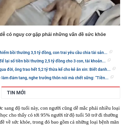
i dễ có nguy cơ gặp phải những vấn đề sức khỏe
iểm bồi thường 3,5 tỷ đồng, con trai yêu cầu chia tài sản...
để lại số tiền bồi thường 2,5 tỷ đồng cho 3 con, tài khoản...
qua đời, ông trao hết 5,2 tỷ thừa kế cho kẻ ăn xin: Biết danh...
ề làm đám tang, nghe trưởng thôn nói mà chết sững: “Tiền...
TIN MỚI
ớc sang độ tuổi này, con người cũng dễ mắc phải nhiều loại
ọc cho thấy có tới 95% người từ độ tuổi 50 trở đi thường
 đề về sức khỏe, trong đó bao gồm cả những loại bệnh mãn