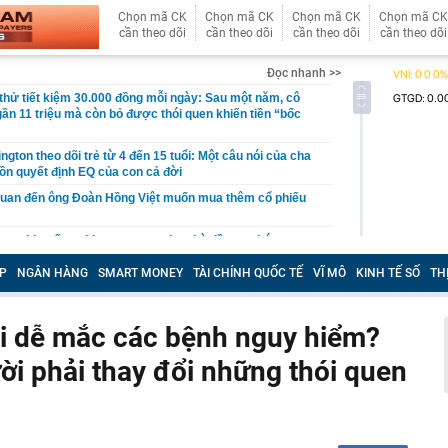
Chọn mã CK
Chọn mã CK
Chọn mã CK
Chọn mã CK
cần theo dõi
cần theo dõi
cần theo dõi
cần theo dõi
Đọc nhanh >>
hử tiết kiệm 30.000 đồng mỗi ngày: Sau một năm, cô
gần 11 triệu mà còn bỏ được thói quen khiến tiền “bốc
gton theo dõi trẻ từ 4 đến 15 tuổi: Một câu nói của cha
ồn quyết định EQ của con cả đời
quan đến ông Đoàn Hồng Việt muốn mua thêm cổ phiếu
 ra khuyến nghị quan trọng cho nhà đầu tư chứng
P
NGÂN HÀNG
SMART MONEY
TÀI CHÍNH QUỐC TẾ
VĨ MÔ
KINH TẾ SỐ
TH
Việt Nam có doanh thu lớn hơn Vingroup, Petrolimex,
hóm 500 doanh nghiệp lớn nhất thế giới
ền cổ tức tuần 10-14/8: Một ngân hàng lớn "lăn chốt", cổ
ổi dễ mắc các bệnh nguy hiểm?
cao nhất 100%
ời phải thay đổi những thói quen
đại gia tâm linh Xuân Trường
ỉ ra một tín hiệu quan trọng cho thấy VN-Index sắp bước
g mới
vọt lên cao nhất 2 tháng, chuyên gia nói gì?