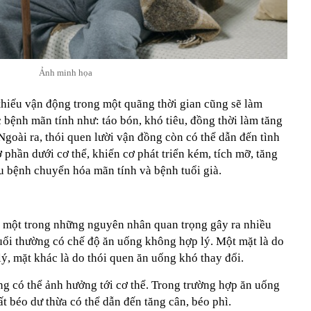
Ảnh minh họa
 thiếu vận động trong một quãng thời gian cũng sẽ làm
bệnh mãn tính như: táo bón, khó tiêu, đồng thời làm tăng
goài ra, thói quen lười vận đồng còn có thể dẫn đến tình
 phần dưới cơ thể, khiến cơ phát triển kém, tích mỡ, tăng
ều bệnh chuyển hóa mãn tính và bệnh tuổi già.
 một trong những nguyên nhân quan trọng gây ra nhiều
tuổi thường có chế độ ăn uống không hợp lý. Một mặt là do
ý, mặt khác là do thói quen ăn uống khó thay đổi.
ng có thể ảnh hưởng tới cơ thể. Trong trường hợp ăn uống
ất béo dư thừa có thể dẫn đến tăng cân, béo phì.