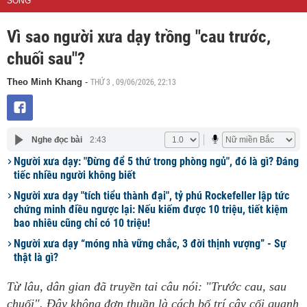
SỐNG
Vì sao người xưa dạy trồng "cau trước,
chuối sau"?
THỨ 3 , 09/06/2026, 22:13
Theo Minh Khang
-
Nghe đọc bài
2:43
Người xưa dạy: "Đừng để 5 thứ trong phòng ngủ", đó là gì? Đáng
tiếc nhiều người không biết
Người xưa dạy "tích tiểu thành đại", tỷ phú Rockefeller lập tức
chứng minh điều ngược lại: Nếu kiếm được 10 triệu, tiết kiệm
bao nhiêu cũng chỉ có 10 triệu!
Người xưa dạy “móng nhà vững chắc, 3 đời thịnh vượng” - Sự
thật là gì?
Từ lâu, dân gian đã truyền tai câu nói: "Trước cau, sau
chuối". Đây không đơn thuần là cách bố trí cây cối quanh