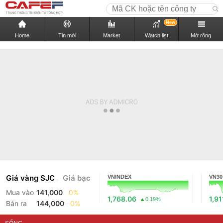
New
Home
Tin mới
Market
Watch list
Mở rộng
Giá vàng SJC
Giá bạc
VNINDEX
VN30
Mua vào
141,000
0%
1,768.06
1,91
0.19%
Bán ra
144,000
0%