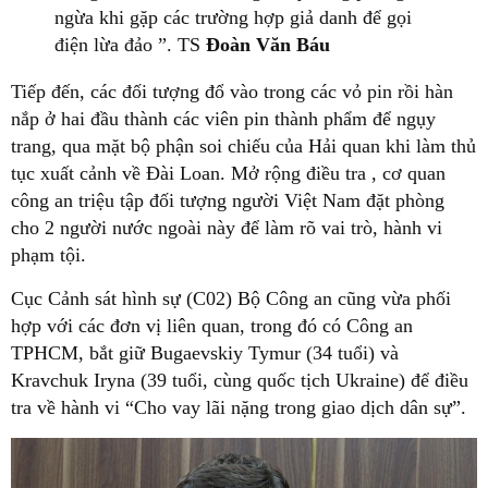
ngừa khi gặp các trường hợp giả danh để gọi
điện lừa đảo ”. TS
Đoàn Văn Báu
Tiếp đến, các đối tượng đổ vào trong các vỏ pin rồi hàn
nắp ở hai đầu thành các viên pin thành phẩm để ngụy
trang, qua mặt bộ phận soi chiếu của Hải quan khi làm thủ
tục xuất cảnh về Đài Loan. Mở rộng điều tra , cơ quan
công an triệu tập đối tượng người Việt Nam đặt phòng
cho 2 người nước ngoài này để làm rõ vai trò, hành vi
phạm tội.
Cục Cảnh sát hình sự (C02) Bộ Công an cũng vừa phối
hợp với các đơn vị liên quan, trong đó có Công an
TPHCM, bắt giữ Bugaevskiy Tymur (34 tuổi) và
Kravchuk Iryna (39 tuổi, cùng quốc tịch Ukraine) để điều
tra về hành vi “Cho vay lãi nặng trong giao dịch dân sự”.