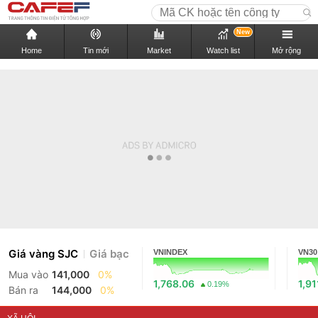
New
Home
Tin mới
Market
Watch list
Mở rộng
Giá vàng SJC
Giá bạc
VNINDEX
VN30
Mua vào
141,000
0%
1,768.06
1,91
0.19%
Bán ra
144,000
0%