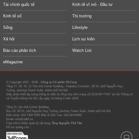
Tài chính quốc tế
Kinh tế vĩ mô - Đầu tư
Kinh tế số
Thị trường
Sống
Lifestyle
Xã hội
Lịch sự kiện
Báo cáo phân tích
Watch List
eMagazine
© Copyright 2007 - 2026 -
Công ty Cổ phần VCCorp.
Tầng 17, 19, 20, 21 Toà nhà Center Building - Hapulico Complex, Số 01, phố Nguyễn Huy
Tưởng, phường Thanh Xuân, thành phố Hà Nội
Giấy phép thiết lập trang thông tin điện tử tổng hợp trên mạng số 2216/GP-TTĐT do Sở Thông tin
và Truyền thông Hà Nội cấp ngày 10 tháng 4 năm 2019.
Tầng 21, tòa nhà Center Building.
Địa chỉ: Số 01, phố Nguyễn Huy Tưởng, phường Thanh Xuân, thành phố Hà Nội
Điện thoại: 024 7309 5555 Máy lẻ 292. Fax: 024-39744082
Email: info@cafef.vn
Chịu trách nhiệm quản lý nội dung:
Ông Nguyễn Thế Tân
Hỗ trợ quảng cáo :