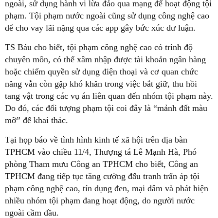
ngoài, sử dụng hành vi lừa đảo qua mạng để hoạt động tội
phạm. Tội phạm nước ngoài cũng sử dụng công nghệ cao
để cho vay lãi nặng qua các app gây bức xúc dư luận.
TS Báu cho biết, tội phạm công nghệ cao có trình độ
chuyên môn, có thể xâm nhập được tài khoản ngân hàng
hoặc chiếm quyền sử dụng điện thoại và cơ quan chức
năng vẫn còn gặp khó khăn trong việc bắt giữ, thu hồi
tang vật trong các vụ án liên quan đến nhóm tội phạm này.
Do đó, các đối tượng phạm tội coi đây là “mảnh đất màu
mỡ” để khai thác.
Tại họp báo về tình hình kinh tế xã hội trên địa bàn
TPHCM vào chiều 11/4, Thượng tá Lê Mạnh Hà, Phó
phòng Tham mưu Công an TPHCM cho biết, Công an
TPHCM đang tiếp tục tăng cường đấu tranh trấn áp tội
phạm công nghệ cao, tín dụng đen, mại dâm và phát hiện
nhiều nhóm tội phạm đang hoạt động, do người nước
ngoài cầm đầu.