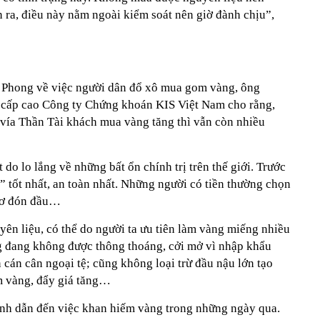
 ra, điều này nằm ngoài kiểm soát nên giờ đành chịu”,
n Phong về việc người dân đổ xô mua gom vàng, ông
cấp cao Công ty Chứng khoán KIS Việt Nam cho rằng,
 vía Thần Tài khách mua vàng tăng thì vẫn còn nhiều
 do lo lắng về những bất ổn chính trị trên thế giới. Trước
n” tốt nhất, an toàn nhất. Những người có tiền thường chọn
cơ đón đầu…
yên liệu, có thể do người ta ưu tiên làm vàng miếng nhiều
g đang không được thông thoáng, cởi mở vì nhập khẩu
cán cân ngoại tệ; cũng không loại trừ đầu nậu lớn tạo
m vàng, đẩy giá tăng…
nh dẫn đến việc khan hiếm vàng trong những ngày qua.