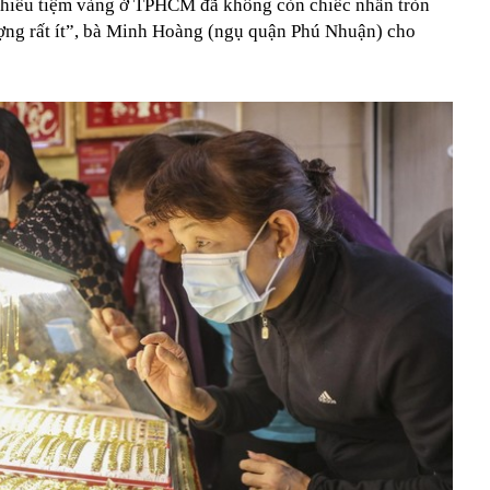
nhiều tiệm vàng ở TPHCM đã không còn chiếc nhẫn tròn
lượng rất ít”, bà Minh Hoàng (ngụ quận Phú Nhuận) cho