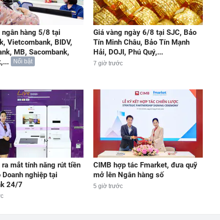
t ngân hàng 5/8 tại
Giá vàng ngày 6/8 tại SJC, Bảo
k, Vietcombank, BIDV,
Tín Minh Châu, Bảo Tín Mạnh
ank, MB, Sacombank,
Hải, DOJI, Phú Quý,...
...
Nổi bật
7 giờ trước
ra mắt tính năng rút tiền
CIMB hợp tác Fmarket, đưa quỹ
 Doanh nghiệp tại
mở lên Ngân hàng số
nk 24/7
5 giờ trước
ớc