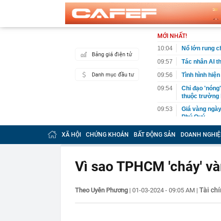
MỚI NHẤT!
10:04
Nổ lớn rung 
Bảng giá điện tử
09:57
Tác nhân AI t
Danh mục đầu tư
09:56
Tình hình hiện
09:54
Chỉ đạo 'nóng
thuộc trường
09:53
Giá vàng ngày
Phú Quý,...
09:46
Diễn viên Việ
XÃ HỘI
CHỨNG KHOÁN
BẤT ĐỘNG SẢN
DOANH NGHIỆ
khó cưỡng, ăn
09:40
Đi du lịch 3 t
Hóa đơn hơn 
Vì sao TPHCM 'cháy' v
09:39
Phong tỏa khu
chôn sâu suốt
Tài ch
Theo Uyên Phương
|
01-03-2024 - 09:05 AM
|
09:31
200 CBCS công
sáng: Kiểm tr
09:30
4 khoản tiền 
định cảm tính