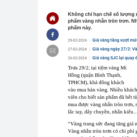
09:30
Thái Nguyên:
thác
Không chỉ hạn chế số lượng
phẩm vàng nhẫn tròn trơn. Nh
09:15
Giá vàng tăng 
động thái mới
phẩm này.
09:13
Cựu tiếp viên
giám đốc
Giá vàng tăng vượt mứ
29-02-2024
09:12
Thu phí cao t
Giá vàng ngày 27/2: Và
27-02-2024
09:10
Vì sao nhiều 
Giá vàng SJC lại quay
26-02-2024
không phải để
Trưa 29/2, tại tiệm vàng Mi
09:09
Hơn 3 năm cải 
sao?
Hồng (quận Bình Thạnh,
09:02
Trung tâm Đổi 
TPHCM), khá đông khách
Choice Awards
vào mua bán vàng. Nhiều khách 
09:00
Thêm quan chứ
viên cho biết sản phẩm đã hết 
thời gian tới
mua được vàng nhẫn tròn trơn, 
09:00
Xuất hiện mỹ 
đều xuất sắc:
lắc tay, dây chuyền, nhẫn kiểu
08:59
Tất cả người 
“Vàng trang sức đang tăng giá 
buộc mới nhấ
Vàng nhẫn tròn trơn có chi phí g