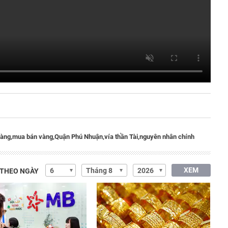
àng,
mua bán vàng,
Quận Phú Nhuận,
vía thần Tài,
nguyên nhân chính
XEM
 THEO NGÀY