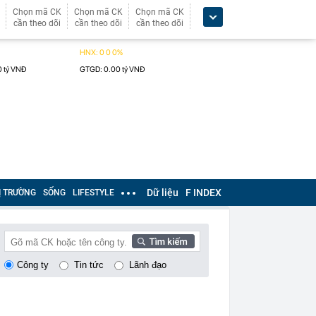
Chọn mã CK
Chọn mã CK
Chọn mã CK
cần theo dõi
cần theo dõi
cần theo dõi
Dữ liệu
F INDEX
Ị TRƯỜNG
SỐNG
LIFESTYLE
Công ty
Tin tức
Lãnh đạo