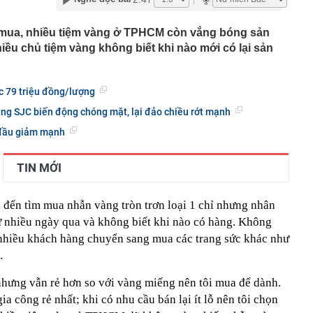
 Nhiều dự án cầu vướng đường dẫn, chậm đưa vào khai
 mua, nhiều tiệm vàng ở TPHCM còn vắng bóng sản
iều chủ tiệm vàng không biết khi nào mới có lại sản
vọt lên cao nhất 1 tháng, quỹ vàng lớn nhất thế giới có
 hàng không nổi tiếng vừa sinh con thứ 4 cho chồng tổng
c 79 triệu đồng/lượng
ốc đoạn Quảng Ngãi-Nha Trang từ ngày 14/8
ng SJC biến động chóng mặt, lại đảo chiều rớt mạnh
người rải vỏ dưa chuột quanh bàn ăn ngoài trời? Mục đích
 đầu giảm mạnh
 nấu ăn
tạo, tuyến kênh dài nhất TPHCM ‘thay da đổi thịt’ ra
TIN MỚI
mới sáng tạo Quốc gia nói gì về vai trò của Better
 trong hệ sinh thái đổi mới sáng tạo quốc gia?
đến tìm mua nhẫn vàng tròn trơn loại 1 chỉ nhưng nhân
c Fed muốn ngân hàng trung ương tăng lãi suất trong
từ nhiều ngày qua và không biết khi nào có hàng. Không
nhiều khách hàng chuyển sang mua các trang sức khác như
nhân 16 tuổi cao 1m70, từ ngũ quan đến khung xương
 Hoá ra là con Hoa hậu!
…
dân đang đi ô tô chú ý mức bồi thường bảo hiểm bắt
nhưng vẫn rẻ hơn so với vàng miếng nên tôi mua để dành.
t
ia công rẻ nhất; khi có nhu cầu bán lại ít lỗ nên tôi chọn