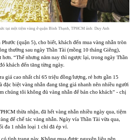
sức tại một tiệm vàng ở quận Bình Thạnh, TPHCM ảnh: Duy Anh
Phước (quận 5), cho biết, khách đến mua vàng nhẫn tròn
hông thường sau ngày Thần Tài (mồng 10 tháng Giêng),
t hơn. “Thế nhưng năm nay thì ngược lại, trong ngày Thần
đó khách đến tăng từng ngày.
ra giá cao nhất chỉ 65 triệu đồng/lượng, rẻ hơn gần 15
và đặc biệt vàng nhẫn đang tăng giá nhanh nên nhiều người
ệm chúng tôi không đủ vàng nhẫn để bán cho khách” - chị
TPHCM thừa nhận, đã hết vàng nhẫn nhiều ngày qua, tiệm
àng để chế tác vàng nhẫn. Ngày vía Thần Tài vừa qua,
 đa 1 nhẫn loại 1 chỉ đã ép vỉ.
ờ có tình trạng này. Không mua được nguyên liệu nên