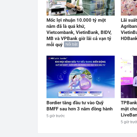
Mốc lợi nhuận 10.000 tỷ một
Lãi suấ
năm đã là quá khứ,
Agriban
Vietcombank, VietinBank, BIDV,
VietinB
MB và VPBank giờ lãi cả vạn tỷ
HDBank,
mỗi quý
Nổi bật
Bordier tăng đầu tư vào Quỹ
TPBank 
BMFF sau hơn 3 năm đồng hành
mặt cho
LiveBa
5 giờ trước
5 giờ trư