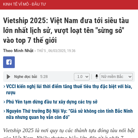
KINH TẾ VĨ MÔ - ĐẦU TƯ
Vietship 2025: Việt Nam đưa tới siêu tàu
lớn nhất lịch sử, vượt loạt tên "sừng sỏ"
vào top 7 thế giới
THỨ 5 , 06/03/2025, 19:36
Theo Minh Nhật
-
Nghe đọc bài
5:28
VCCI kiến nghị lùi thời điểm tăng thuế tiêu thụ đặc biệt với bia,
rượu
Phú Yên tạm dừng đầu tư xây dựng các trụ sở
Nguyên Thứ trưởng Bộ Nội Vụ: “Giả sử không còn tỉnh Bắc Ninh
nữa nhưng quan họ vẫn còn đó”
Vietship 2025 là nơi quy tụ các thành tựu đóng tàu nổi bật