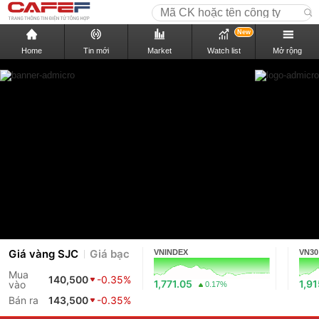
New
Home
Tin mới
Market
Watch list
Mở rộng
Giá vàng SJC
Giá bạc
VNINDEX
VN30
Mua
140,500
-0.35%
1,771.05
1,9
vào
0.17%
Bán ra
143,500
-0.35%