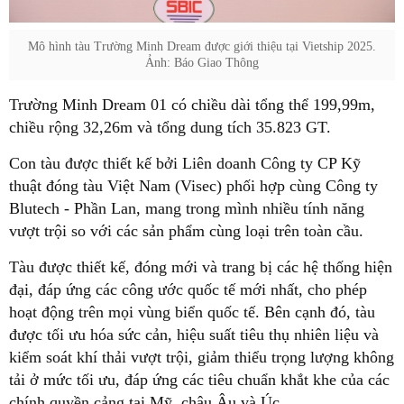
Mô hình tàu Trường Minh Dream được giới thiệu tại Vietship 2025.
Ảnh: Báo Giao Thông
Trường Minh Dream 01 có chiều dài tổng thể 199,99m,
chiều rộng 32,26m và tổng dung tích 35.823 GT.
Con tàu được thiết kế bởi Liên doanh Công ty CP Kỹ
thuật đóng tàu Việt Nam (Visec) phối hợp cùng Công ty
Blutech - Phần Lan, mang trong mình nhiều tính năng
vượt trội so với các sản phẩm cùng loại trên toàn cầu.
Tàu được thiết kế, đóng mới và trang bị các hệ thống hiện
đại, đáp ứng các công ước quốc tế mới nhất, cho phép
hoạt động trên mọi vùng biển quốc tế. Bên cạnh đó, tàu
được tối ưu hóa sức cản, hiệu suất tiêu thụ nhiên liệu và
kiểm soát khí thải vượt trội, giảm thiểu trọng lượng không
tải ở mức tối ưu, đáp ứng các tiêu chuẩn khắt khe của các
chính quyền cảng tại Mỹ, châu Âu và Úc.