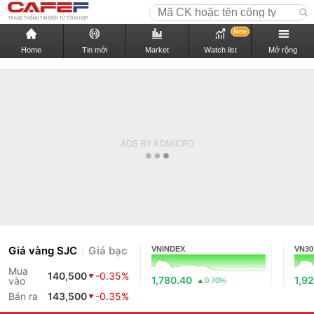
New
Home
Tin mới
Market
Watch list
Mở rộng
Giá vàng SJC
Giá bạc
VNINDEX
VN30
Mua
140,500
-0.35%
1,780.40
1,9
vào
0.70%
Bán ra
143,500
-0.35%