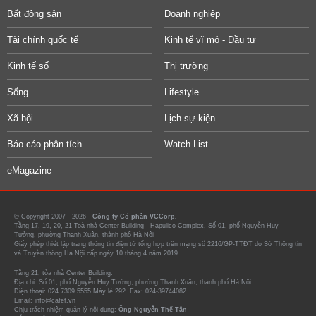
Bất động sản
Doanh nghiệp
Tài chính quốc tế
Kinh tế vĩ mô - Đầu tư
Kinh tế số
Thị trường
Sống
Lifestyle
Xã hội
Lịch sự kiện
Báo cáo phân tích
Watch List
eMagazine
© Copyright 2007 - 2026 -
Công ty Cổ phần VCCorp.
Tầng 17, 19, 20, 21 Toà nhà Center Building - Hapulico Complex, Số 01, phố Nguyễn Huy
Tưởng, phường Thanh Xuân, thành phố Hà Nội
Giấy phép thiết lập trang thông tin điện tử tổng hợp trên mạng số 2216/GP-TTĐT do Sở Thông tin
và Truyền thông Hà Nội cấp ngày 10 tháng 4 năm 2019.
Tầng 21, tòa nhà Center Building.
Địa chỉ: Số 01, phố Nguyễn Huy Tưởng, phường Thanh Xuân, thành phố Hà Nội
Điện thoại: 024 7309 5555 Máy lẻ 292. Fax: 024-39744082
Email: info@cafef.vn
Chịu trách nhiệm quản lý nội dung:
Ông Nguyễn Thế Tân