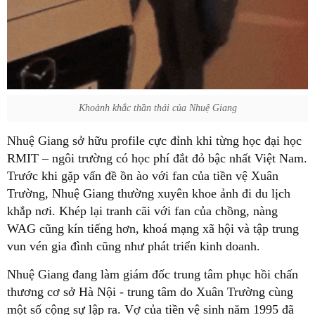
Khoảnh khắc thần thái của Nhuệ Giang
Nhuệ Giang sở hữu profile cực đỉnh khi từng học đại học
RMIT – ngôi trường có học phí đắt đỏ bậc nhất Việt Nam.
Trước khi gặp vấn đề ồn ào với fan của tiền vệ Xuân
Trường, Nhuệ Giang thường xuyên khoe ảnh đi du lịch
khắp nơi. Khép lại tranh cãi với fan của chồng, nàng
WAG cũng kín tiếng hơn, khoá mạng xã hội và tập trung
vun vén gia đình cũng như phát triển kinh doanh.
Nhuệ Giang đang làm giám đốc trung tâm phục hồi chấn
thương cơ sở Hà Nội - trung tâm do Xuân Trường cùng
một số cộng sự lập ra. Vợ của tiền vệ sinh năm 1995 đã