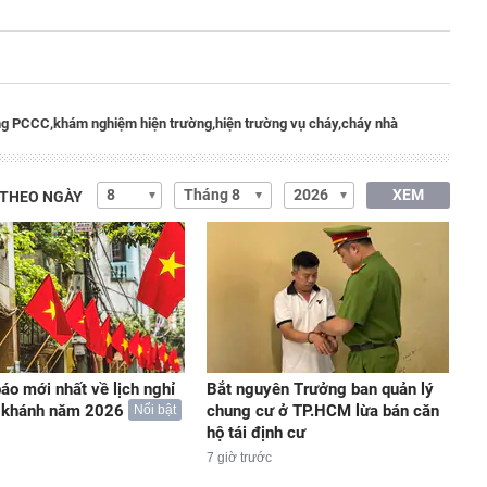
ng PCCC,
khám nghiệm hiện trường,
hiện trường vụ cháy,
cháy nhà
XEM
 THEO NGÀY
áo mới nhất về lịch nghỉ
Bắt nguyên Trưởng ban quản lý
c khánh năm 2026
chung cư ở TP.HCM lừa bán căn
Nổi bật
hộ tái định cư
7 giờ trước