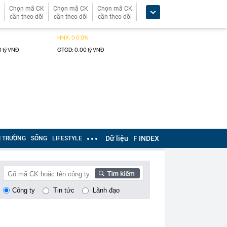
Chọn mã CK
Chọn mã CK
Chọn mã CK
cần theo dõi
cần theo dõi
cần theo dõi
Dữ liệu
F INDEX
Ị TRƯỜNG
SỐNG
LIFESTYLE
Công ty
Tin tức
Lãnh đạo