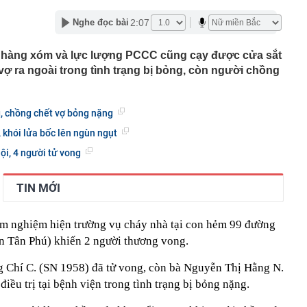
ỉ cách tự lấy bánh ở siêu thị, order mì cay… hút cả triệu
2:07
Nghe đọc bài
những chuyện tưởng ai cũng biết lại có sức hút?
a hay Mỹ, "quán quân" sử dụng điện từ năng lượng hạt
 hàng xóm và lực lượng PCCC cũng cạy được cửa sắt
gia nào?
 ra ngoài trong tình trạng bị bỏng, còn người chồng
 hành dã man con riêng của nhân tình: Dương Đại Long
a giới makeup lao đao đổ nợ, mất quyền kiểm soát
, chồng chết vợ bỏng nặng
hiệu của mình
 khói lửa bốc lên ngùn ngụt
 làm cửa chính và cửa sau thông thẳng với nhau?
ông y trôi nổi về dán nhãn 'lương y' để tiêu thụ
ội, 4 người tử vong
ế NSƯT Thành Lộc làm giám đốc: "Tôi nói thẳng"
TIN MỚI
000 VNĐ bán được 1,78 triệu chiếc ở Hàn Quốc: Món quà
hất Myeongdong đang nói ra điều mà ngành miễn thuế
nghe
 nghiệm hiện trường vụ cháy nhà tại con hẻm 99 đường
 tỷ đồng bằng chiêu huy động tiền cho vay đáo hạn
n Tân Phú) khiến 2 người thương vong.
 báo hiệu phong thủy xấu
 Chí C. (SN 1958) đã tử vong, còn bà Nguyễn Thị Hằng N.
iều trị tại bệnh viện trong tình trạng bị bỏng nặng.