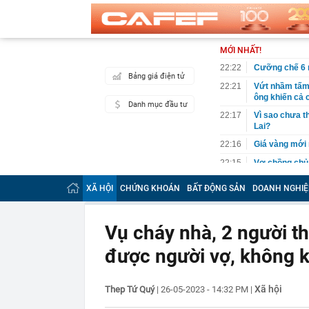
MỚI NHẤT!
22:22
Cưỡng chế 6 n
Bảng giá điện tử
22:21
Vứt nhầm tấm 
ông khiến cả c
Danh mục đầu tư
22:17
Vì sao chưa th
Lai?
22:16
Giá vàng mới 
22:15
Vợ chồng chủ t
mất trắng 15 
XÃ HỘI
CHỨNG KHOÁN
BẤT ĐỘNG SẢN
DOANH NGHIỆ
22:15
Mỹ nhân người
chàng trai ké
22:10
Chữ “NAPAS” t
Vụ cháy nhà, 2 người 
22:08
Người phụ nữ 
được người vợ, không 
chuyển trả lạ
ngân hàng”
22:01
NSƯT Hoài Lin
Xã hội
Thep Tứ Quý
|
26-05-2023 - 14:32 PM
|
21:59
Bắt nguyên Tr