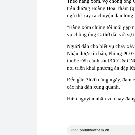
Theo hàng xóm, vợ chồng ông C.
trên đường Hoàng Hoa Thám (quậ
ngủ thì xảy ra chuyện đau lòng 
"Hàng xóm chúng tôi mới gặp n
vợ chồng ông C. thở dài với sự 
Người dân cho biết vụ cháy xảy
Nhận được tin báo, Phòng PC07 
thuộc Đội cảnh sát PCCC & CN
nơi triển khai phương án dập lử
Đến gần 3h20 cùng ngày, đám ch
các nhà dân xung quanh.
Hiện nguyên nhân vụ cháy đang 
Theo
phunuvietnam.vn