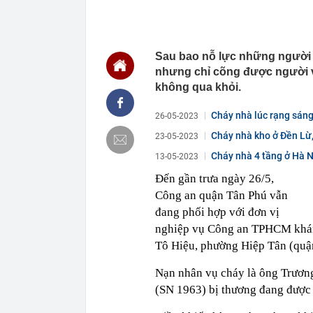
định cư
21:59
Kênh TikTok ch
view: Vì sao 
21:52
Không phải Ng
Sau bao nỗ lực những người
nhân là quóc 
nhưng chỉ cõng được người vợ
21:51
Liên tiếp bạo
không qua khỏi.
khai gì?
21:45
Mẹ đỡ đầu" củ
Cháy nhà lúc rạng sáng
26-05-2023
chính thương 
Cháy nhà kho ở Đền Lừ,
21:40
Vì sao ít nhà
23-05-2023
21:39
Mua viên nén đ
Cháy nhà 4 tầng ở Hà N
13-05-2023
21:33
Người thay th
Đến gần trưa ngày 26/5,
21:30
Chiếc túi 60.
Công an quận Tân Phú vẫn
lưu niệm rẻ n
đang phối hợp với đơn vị
không muốn 
nghiệp vụ Công an TPHCM khám
21:29
Chiếm đoạt 14
Tô Hiệu, phường Hiệp Tân (quậ
21:29
4 vật vào nhà
Nạn nhân vụ cháy là ông Trương
(SN 1963) bị thương đang được đ