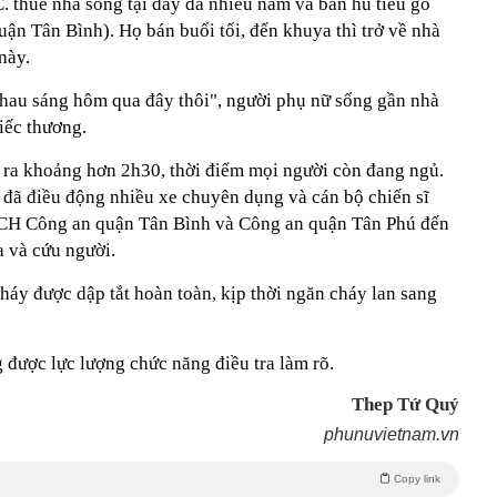
 thuê nhà sống tại đây đã nhiều năm và bán hủ tiếu gõ
n Tân Bình). Họ bán buổi tối, đến khuya thì trở về nhà
này.
hau sáng hôm qua đây thôi", người phụ nữ sống gần nhà
tiếc thương.
 ra khoảng hơn 2h30, thời điểm mọi người còn đang ngủ.
đã điều động nhiều xe chuyên dụng và cán bộ chiến sĩ
CH Công an quận Tân Bình và Công an quận Tân Phú đến
a và cứu người.
áy được dập tắt hoàn toàn, kịp thời ngăn cháy lan sang
được lực lượng chức năng điều tra làm rõ.
Thep Tứ Quý
phunuvietnam.vn
Copy link