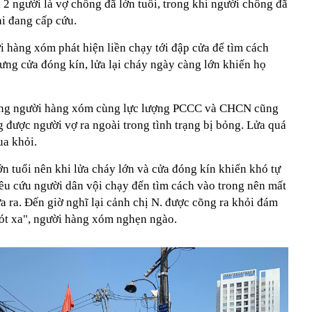
2 người là vợ chồng đã lớn tuổi, trong khi người chồng đã
ại đang cấp cứu.
 hàng xóm phát hiện liền chạy tới đập cửa để tìm cách
ưng cửa đóng kín, lửa lại cháy ngày càng lớn khiến họ
hững người hàng xóm cùng lực lượng PCCC và CHCN cũng
 được người vợ ra ngoài trong tình trạng bị bỏng. Lửa quá
ua khỏi.
ớn tuổi nên khi lửa cháy lớn và cửa đóng kín khiến khó tự
kêu cứu người dân vội chạy đến tìm cách vào trong nên mất
a ra. Đến giờ nghĩ lại cảnh chị N. được cõng ra khỏi đám
ót xa", người hàng xóm nghẹn ngào.