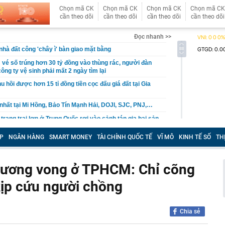
Chọn mã CK
Chọn mã CK
Chọn mã CK
Chọn mã CK
cần theo dõi
cần theo dõi
cần theo dõi
cần theo dõi
Đọc nhanh >>
hà đất công 'chây ì' bàn giao mặt bằng
vé số trúng hơn 30 tỷ đồng vào thùng rác, người đàn
ông ty vệ sinh phải mất 2 ngày tìm lại
u hồi được hơn 15 tỉ đồng tiền cọc đấu giá đất tại Gia
nhất tại Mi Hồng, Bảo Tín Mạnh Hải, DOJI, SJC, PNJ,…
rang trại lợn ở Trung Quốc rơi vào cảnh tán gia bại sản,
triệu USD vì án oan
P
NGÂN HÀNG
SMART MONEY
TÀI CHÍNH QUỐC TẾ
VĨ MÔ
KINH TẾ SỐ
TH
 miền Tây là tiểu thư nhưng gia đình phá sản, được
m 4 tuổi mang 20 cây vàng hỏi cưới
rên thẻ ngân hàng nghĩa là gì?
thương vong ở TPHCM: Chỉ cõng
nhận được 97 triệu đồng tiền chuyển khoản nhầm liền
kịp cứu người chồng
i, 30 ngày sau được công an thông báo: “Chị đang nợ tiền
h đi xe máy chạy show, rất đắt show
Chia sẻ
ưởng ban quản lý chung cư ở TP.HCM lừa bán căn hộ tái