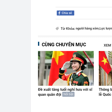
Chia sẻ
người hàng xóm,
Lực lượ
Từ Khóa:
CÙNG CHUYÊN MỤC
XEM
Đề xuất tăng tuổi nghỉ hưu với sĩ
Thông b
quan quân đội
lễ Quố
Nổi bật