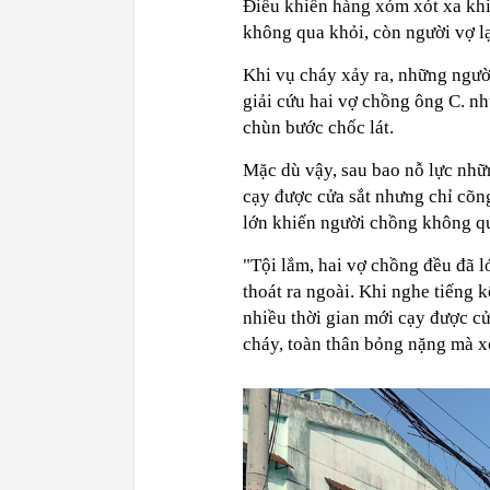
Điều khiến hàng xóm xót xa khi 
không qua khỏi, còn người vợ l
Khi vụ cháy xảy ra, những người
giải cứu hai vợ chồng ông C. nh
chùn bước chốc lát.
Mặc dù vậy, sau bao nỗ lực n
cạy được cửa sắt nhưng chỉ cõng
lớn khiến người chồng không q
"Tội lắm, hai vợ chồng đều đã l
thoát ra ngoài. Khi nghe tiếng 
nhiều thời gian mới cạy được cử
cháy, toàn thân bỏng nặng mà x