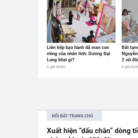
Liên tiếp bạo hành dã man con
Bắt tạm
riêng của nhân tình: Dương Đại
Nguyễn
Long khai gì?
2 nữ đồ
6 giờ trước
6 giờ trư
NỔI BẬT TRANG CHỦ
Xuất hiện “dấu chân” dòng t