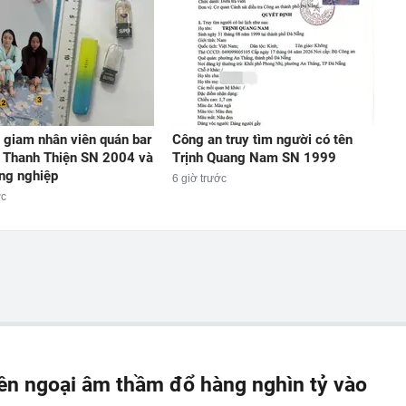
 giam nhân viên quán bar
Công an truy tìm người có tên
 Thanh Thiện SN 2004 và
Trịnh Quang Nam SN 1999
ng nghiệp
6 giờ trước
ớc
iền ngoại âm thầm đổ hàng nghìn tỷ vào