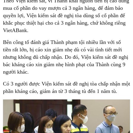
Theo Viện kiểm sát, vì Thành khai nguồn tiền bị cáo dùng
mua cổ phần do vay mượn cả 3 ngân hàng, để đảm bảo
quyền lợi, Viện kiểm sát đề nghị tòa dùng số cổ phần để
khắc phục thiệt hại cho cả 3 ngân hàng, chứ không riêng
VietABank.
Bên công tố đánh giá Thành phạm tội nhiều lần với số
tiền rất lớn, bị cáo xin giảm nhẹ dù có vài tình tiết mới
nhưng không đủ chấp nhận. Do đó, Viện kiểm sát đề nghị
bác kháng cáo xin giảm nhẹ hình phạt của Thành cùng 9
người khác.
Có 3 người được Viện kiểm sát đề nghị tòa chấp nhận một
phần kháng cáo, giảm án từ 3 tháng tù đến 1 năm tù.