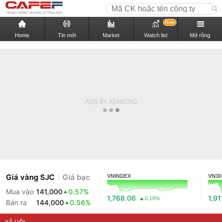
New
Home
Tin mới
Market
Watch list
Mở rộng
Giá vàng SJC
Giá bạc
VNINDEX
VN30
Mua vào
141,000
0.57%
1,768.06
1,91
0.19%
Bán ra
144,000
0.56%