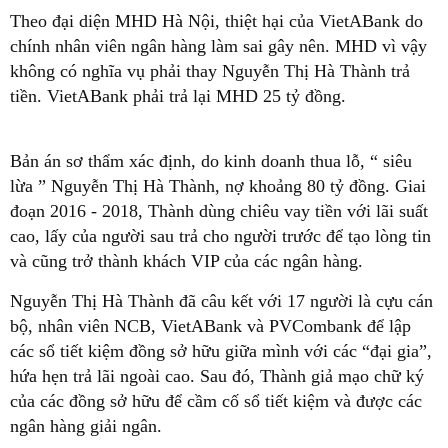
Theo đại diện MHD Hà Nội, thiệt hại của VietABank do
chính nhân viên ngân hàng làm sai gây nên. MHD vì vậy
không có nghĩa vụ phải thay Nguyễn Thị Hà Thành trả
tiền. VietABank phải trả lại MHD 25 tỷ đồng.
Bản án sơ thẩm xác định, do
kinh doanh thua lỗ, “ siêu
lừa ” Nguyễn Thị Hà Thành, nợ khoảng 80 tỷ đồng. Giai
đoạn 2016 - 2018, Thành dùng chiêu vay tiền với lãi suất
cao, lấy của người sau trả cho người trước để tạo lòng tin
và cũng trở thành khách VIP của các ngân hàng.
Nguyễn Thị Hà Thành đã câu kết với 17 người là cựu cán
bộ, nhân viên NCB, VietABank và PVCombank để lập
các sổ tiết kiệm đồng sở hữu giữa mình với các “đại gia”,
hứa hẹn trả lãi ngoài cao. Sau đó, Thành giả mạo chữ ký
của các đồng sở hữu để cầm cố sổ tiết kiệm và được các
ngân hàng giải ngân.