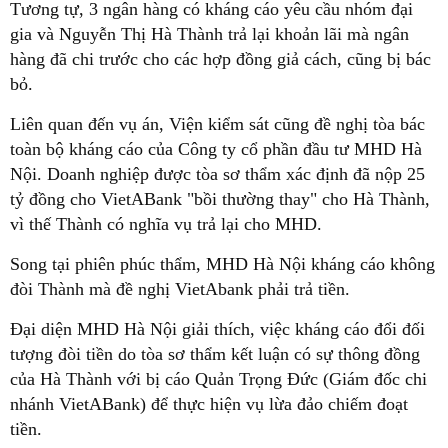
Tương tự, 3 ngân hàng có kháng cáo yêu cầu nhóm đại
gia và Nguyễn Thị Hà Thành trả lại khoản lãi mà ngân
hàng đã chi trước cho các hợp đồng giả cách, cũng bị bác
bỏ.
Liên quan đến vụ án, Viện kiểm sát cũng đề nghị tòa bác
toàn bộ kháng cáo của Công ty cổ phần đầu tư MHD Hà
Nội. Doanh nghiệp được tòa sơ thẩm xác định đã nộp 25
tỷ đồng cho VietABank "bồi thường thay" cho Hà Thành,
vì thế Thành có nghĩa vụ trả lại cho MHD.
Song tại phiên phúc thẩm, MHD Hà Nội kháng cáo không
đòi Thành mà đề nghị VietAbank phải trả tiền.
Đại diện MHD Hà Nội giải thích, việc kháng cáo đổi đối
tượng đòi tiền do tòa sơ thẩm kết luận có sự thông đồng
của Hà Thành với bị cáo Quản Trọng Đức (Giám đốc chi
nhánh VietABank) để thực hiện vụ lừa đảo chiếm đoạt
tiền.