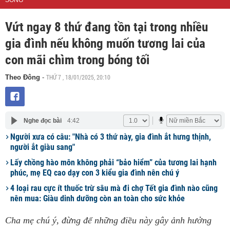
SỐNG
Vứt ngay 8 thứ đang tồn tại trong nhiều
gia đình nếu không muốn tương lai của
con mãi chìm trong bóng tối
THỨ 7 , 18/01/2025, 20:10
Theo Đông
-
Nghe đọc bài
4:42
Người xưa có câu: "Nhà có 3 thứ này, gia đình ắt hưng thịnh,
người ắt giàu sang"
Lấy chồng hào môn không phải “bảo hiểm” của tương lai hạnh
phúc, mẹ EQ cao dạy con 3 kiểu gia đình nên chú ý
4 loại rau cực ít thuốc trừ sâu mà đi chợ Tết gia đình nào cũng
nên mua: Giàu dinh dưỡng còn an toàn cho sức khỏe
Cha mẹ chú ý, đừng để những điều này gây ảnh hưởng