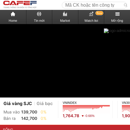
New
Home
Tin mới
Market
Watch list
Mở rộng
Giá vàng SJC
Giá bạc
VNINDEX
VN30
Mua vào
139,700
0%
1,764.78
1,9
-0.66%
Bán ra
142,700
0%