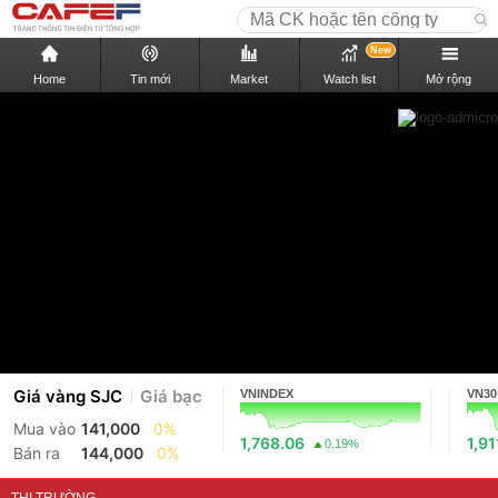
New
Home
Tin mới
Market
Watch list
Mở rộng
Giá vàng SJC
Giá bạc
VNINDEX
VN30
Mua vào
141,000
0%
1,768.06
1,91
0.19%
Bán ra
144,000
0%