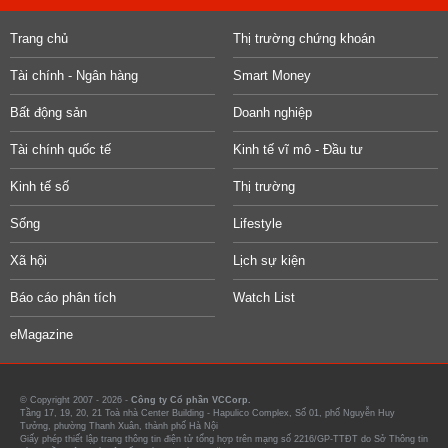
Trang chủ
Thị trường chứng khoán
Tài chính - Ngân hàng
Smart Money
Bất động sản
Doanh nghiệp
Tài chính quốc tế
Kinh tế vĩ mô - Đầu tư
Kinh tế số
Thị trường
Sống
Lifestyle
Xã hội
Lịch sự kiện
Báo cáo phân tích
Watch List
eMagazine
© Copyright 2007 - 2026 -
Công ty Cổ phần VCCorp.
Tầng 17, 19, 20, 21 Toà nhà Center Building - Hapulico Complex, Số 01, phố Nguyễn Huy
Tưởng, phường Thanh Xuân, thành phố Hà Nội
Giấy phép thiết lập trang thông tin điện tử tổng hợp trên mạng số 2216/GP-TTĐT do Sở Thông tin