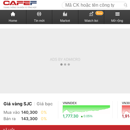
New
Home
Tin mới
Market
Watch list
Mở rộng
Giá vàng SJC
Giá bạc
VNINDEX
VN30
Mua vào
140,300
0%
1,777.30
1,91
0.05%
Bán ra
143,300
0%