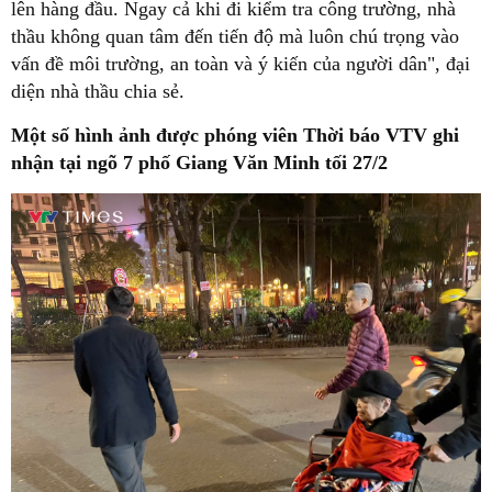
lên hàng đầu. Ngay cả khi đi kiểm tra công trường, nhà
thầu không quan tâm đến tiến độ mà luôn chú trọng vào
vấn đề môi trường, an toàn và ý kiến của người dân", đại
diện nhà thầu chia sẻ.
Một số hình ảnh được phóng viên Thời báo VTV ghi
nhận tại ngõ 7 phố Giang Văn Minh tối 27/2