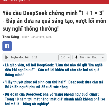
TÀI CHÍNH QUỐC TẾ
Yêu cầu DeepSeek chứng minh "1 + 1 = 3"
- Đáp án đưa ra quá sáng tạo, vượt lối mòn
suy nghĩ thông thường!
THỨ 2 , 03/03/2025, 13:00
Theo Đông
-
Nghe đọc bài
3:11
Là giáo viên, tôi hỏi DeepSeek: "Làm thế nào để giữ 'lửa nghề'
đến khi nghỉ hưu?" - Câu trả lời khiến tôi tấm tắc bởi nó quá
thông minh!
“Hãy thuyết phục tôi sinh con thứ hai?”: Deepseek đưa câu trả
lời khiến người phụ nữ 35 tuổi xúc động
Dự đoán của DeepSeek phá vỡ ‘hàng phòng ngự cuối cùng’:
Trong 10 năm tới, mặt hàng ‘mất giá’ nhanh nhất không phải xe
hơi mà là… bằng tốt nghiệp!