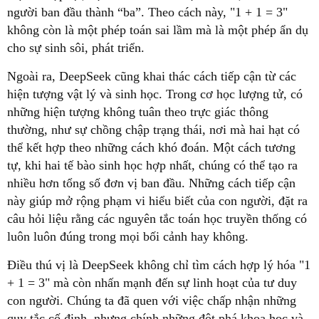
người ban đầu thành “ba”. Theo cách này, "1 + 1 = 3"
không còn là một phép toán sai lầm mà là một phép ẩn dụ
cho sự sinh sôi, phát triển.
Ngoài ra, DeepSeek cũng khai thác cách tiếp cận từ các
hiện tượng vật lý và sinh học. Trong cơ học lượng tử, có
những hiện tượng không tuân theo trực giác thông
thường, như sự chồng chập trạng thái, nơi mà hai hạt có
thể kết hợp theo những cách khó đoán. Một cách tương
tự, khi hai tế bào sinh học hợp nhất, chúng có thể tạo ra
nhiều hơn tổng số đơn vị ban đầu. Những cách tiếp cận
này giúp mở rộng phạm vi hiểu biết của con người, đặt ra
câu hỏi liệu rằng các nguyên tắc toán học truyền thống có
luôn luôn đúng trong mọi bối cảnh hay không.
Điều thú vị là DeepSeek không chỉ tìm cách hợp lý hóa "1
+ 1 = 3" mà còn nhấn mạnh đến sự linh hoạt của tư duy
con người. Chúng ta đã quen với việc chấp nhận những
quy tắc cố định, nhưng chính những đột phá khoa học và