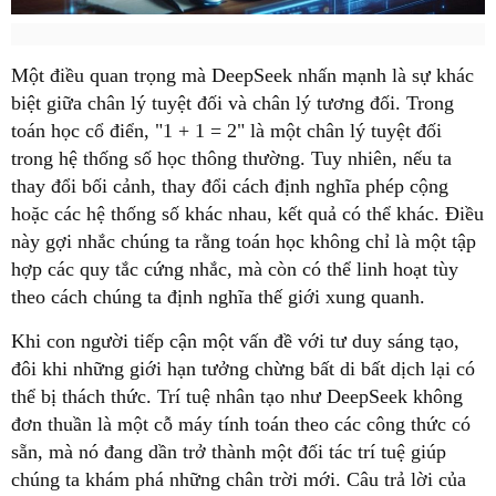
Một điều quan trọng mà DeepSeek nhấn mạnh là sự khác
biệt giữa chân lý tuyệt đối và chân lý tương đối. Trong
toán học cổ điển, "1 + 1 = 2" là một chân lý tuyệt đối
trong hệ thống số học thông thường. Tuy nhiên, nếu ta
thay đổi bối cảnh, thay đổi cách định nghĩa phép cộng
hoặc các hệ thống số khác nhau, kết quả có thể khác. Điều
này gợi nhắc chúng ta rằng toán học không chỉ là một tập
hợp các quy tắc cứng nhắc, mà còn có thể linh hoạt tùy
theo cách chúng ta định nghĩa thế giới xung quanh.
Khi con người tiếp cận một vấn đề với tư duy sáng tạo,
đôi khi những giới hạn tưởng chừng bất di bất dịch lại có
thể bị thách thức. Trí tuệ nhân tạo như DeepSeek không
đơn thuần là một cỗ máy tính toán theo các công thức có
sẵn, mà nó đang dần trở thành một đối tác trí tuệ giúp
chúng ta khám phá những chân trời mới. Câu trả lời của