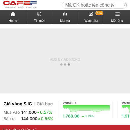
New
Home
Tin mới
Market
Watch list
Mở rộng
Giá vàng SJC
Giá bạc
VNINDEX
VN30
Mua vào
141,000
0.57%
1,768.06
1,91
0.19%
Bán ra
144,000
0.56%