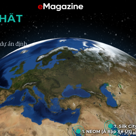
NHẤT
 dự án định
7. Silk
1. NEOM (Ả Rập Xê Út
4. Ju