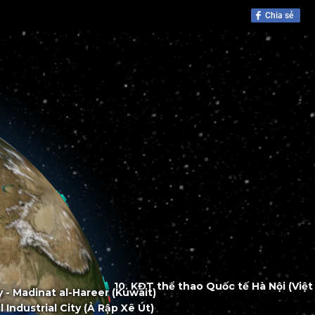
Chia sẻ
 City - Madinat al-Hareer (Kuwait)
)
bail Industrial City (Ả Rập Xê Út)