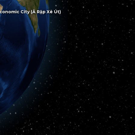
h Economic City (Ả Rập Xê Út)