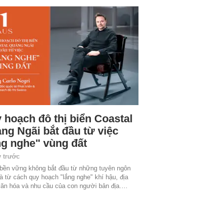
 hoạch đô thị biển Coastal
ng Ngãi bắt đầu từ việc
ng nghe" vùng đất
y trước
 bền vững không bắt đầu từ những tuyên ngôn
à từ cách quy hoạch "lắng nghe" khí hậu, địa
văn hóa và nhu cầu của con người bản địa.…