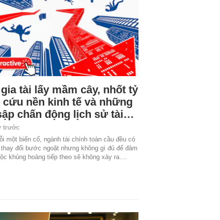
 gia tài lấy mầm cây, nhốt tỷ
 cứu nền kinh tế và những
sập chấn động lịch sử tài…
y trước
i một biến cố, ngành tài chính toàn cầu đều có
thay đổi bước ngoặt nhưng không gì đủ để đảm
ộc khủng hoảng tiếp theo sẽ không xảy ra....