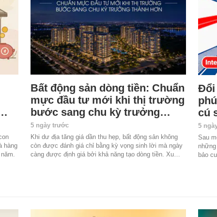
Bất động sản dòng tiền: Chuẩn
Đổi
mực đầu tư mới khi thị trường
phú
o…
bước sang chu kỳ trưởng…
cú 
5 ngày trước
5 ngà
con
Khi dư địa tăng giá dần thu hẹp, bất động sản không
Sau mỗ
à hàng
còn được đánh giá chỉ bằng kỳ vọng sinh lời mà ngày
những 
a năm.
càng được định giá bởi khả năng tạo dòng tiền. Xu…
bảo cu