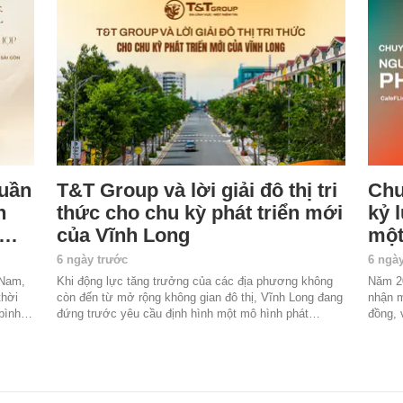
Quần
T&T Group và lời giải đô thị tri
Chu
n
thức cho chu kỳ phát triển mới
kỷ l
g…
của Vĩnh Long
một
6 ngày trước
6 ngà
 Nam,
Khi động lực tăng trưởng của các địa phương không
Năm 20
thời
còn đến từ mở rộng không gian đô thị, Vĩnh Long đang
nhận m
 bình…
đứng trước yêu cầu định hình một mô hình phát…
đồng, 