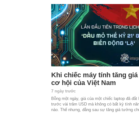
Khi chiếc máy tính tăng giá
cơ hội của Việt Nam
7 ngày trước
Bỗng một ngày, giá của một chiếc laptop đã đắt
trước vài trăm USD mà không có bất kỳ tính nă
nào. Thế nhưng, đằng sau sự tăng giá tưởng 