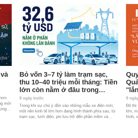
 và
Bỏ vốn 3–7 tỷ làm trạm sạc,
Quy
thu 10–40 triệu mỗi tháng: Tiền
Quả
lớn còn nằm ở đâu trong…
"lắ
 hơn
8 ngày trước
9 ngà
ng mới
Trong khi sự chú ý dồn vào những mẫu xe điện mới,
Đô thị
chừng…
một nền kinh tế lớn hơn đang hình thành phía sau, từ
lớn, m
trạm sạc, lưới điện, pin lưu trữ đến phần mềm và…
hình, 