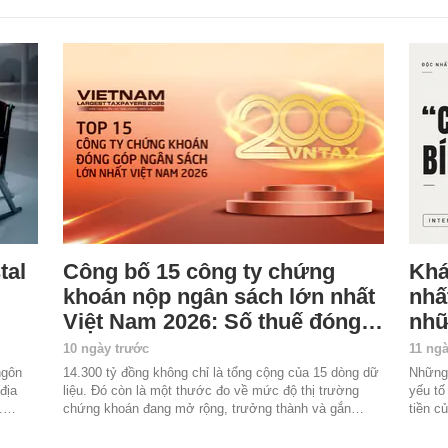
tal
Công bố 15 công ty chứng
Khá
khoán nộp ngân sách lớn nhất
nhấ
Việt Nam 2026: Số thuế đóng…
nhữ
10 ngày trước
11 ng
ngôn
14.300 tỷ đồng không chỉ là tổng cộng của 15 dòng dữ
Những 
địa
liệu. Đó còn là một thước đo về mức độ thị trường
yếu tố
a.…
chứng khoán đang mở rộng, trưởng thành và gắn…
tiền c