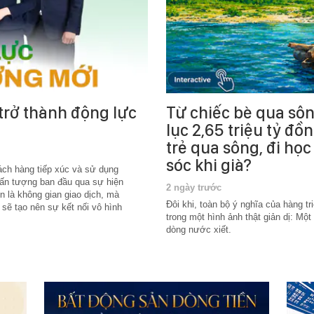
trở thành động lực
Từ chiếc bè qua sô
lục 2,65 triệu tỷ đồ
trẻ qua sông, đi họ
sóc khi già?
ách hàng tiếp xúc và sử dụng
à ấn tượng ban đầu qua sự hiện
2 ngày trước
n là không gian giao dịch, mà
Đôi khi, toàn bộ ý nghĩa của hàng t
 sẽ tạo nên sự kết nối vô hình
trong một hình ảnh thật giản dị: Mộ
dòng nước xiết.