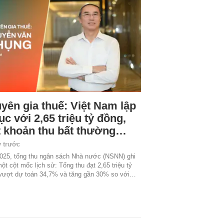
yên gia thuế: Việt Nam lập
ục với 2,65 triệu tỷ đồng,
 khoản thu bất thường…
y trước
25, tổng thu ngân sách Nhà nước (NSNN) ghi
ột cột mốc lịch sử: Tổng thu đạt 2,65 triệu tỷ
vượt dự toán 34,7% và tăng gần 30% so với…