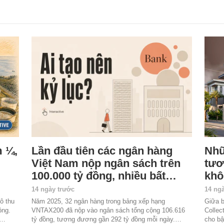
m ¼,
Lần đầu tiên các ngân hàng
Nhữ
Việt Nam nộp ngân sách trên
tươ
100.000 tỷ đồng, nhiều bất…
khô
14 ngày trước
14 ng
ô thu
Năm 2025, 32 ngân hàng trong bảng xếp hạng
Giữa b
ồng.
VNTAX200 đã nộp vào ngân sách tổng cộng 106.616
Collec
n…
tỷ đồng, tương đương gần 292 tỷ đồng mỗi ngày.…
cho b