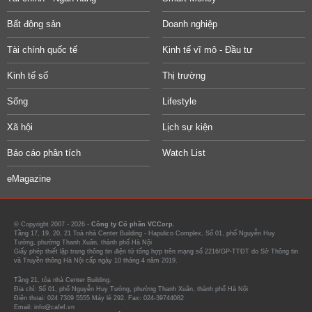
Bất động sản
Doanh nghiệp
Tài chính quốc tế
Kinh tế vĩ mô - Đầu tư
Kinh tế số
Thị trường
Sống
Lifestyle
Xã hội
Lịch sự kiện
Báo cáo phân tích
Watch List
eMagazine
© Copyright 2007 - 2026 -
Công ty Cổ phần VCCorp.
Tầng 17, 19, 20, 21 Toà nhà Center Building - Hapulico Complex, Số 01, phố Nguyễn Huy
Tưởng, phường Thanh Xuân, thành phố Hà Nội
Giấy phép thiết lập trang thông tin điện tử tổng hợp trên mạng số 2216/GP-TTĐT do Sở Thông tin
và Truyền thông Hà Nội cấp ngày 10 tháng 4 năm 2019.
Tầng 21, tòa nhà Center Building.
Địa chỉ: Số 01, phố Nguyễn Huy Tưởng, phường Thanh Xuân, thành phố Hà Nội
Điện thoại: 024 7309 5555 Máy lẻ 292. Fax: 024-39744082
Email: info@cafef.vn