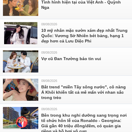
Tình hình hiện tại của Việt Anh - Quỳnh
Nga
08/08/2026
10 mỹ nhân mặc sườn xám đẹp nhất Trung
Quốc: Vương Sở Nhiên bét bảng, hạng 1
đẹp hơn cả Lưu Diệc Phi
08/08/2026
Vợ cũ Đan Trường báo tin vui
08/08/2026
Bắt trend "miền Tây sông nước", cô nàng
Á Khôi khiến tất cả mê mẩn với nhan sắc
trong trẻo
08/08/2026
Bên trong khu nghỉ dưỡng sang trọng nơi
tổ chức hôn lễ của Ronaldo - Georgina:
Giá gần 40 triệu đồng/đêm, có quản gia
riêng và hồ bơi vô cực