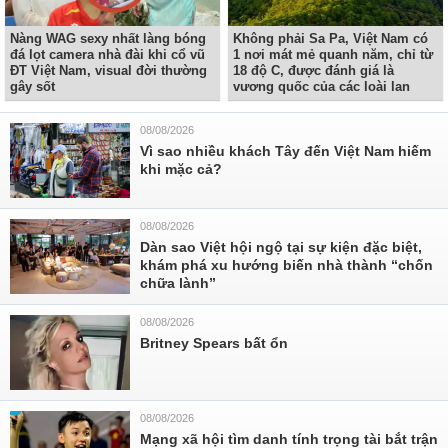
Nàng WAG sexy nhất làng bóng
Không phải Sa Pa, Việt Nam có
đá lọt camera nhà đài khi cổ vũ
1 nơi mát mẻ quanh năm, chỉ từ
ĐT Việt Nam, visual đời thường
18 độ C, được đánh giá là
gây sốt
vương quốc của các loài lan
08/08/2026
Vì sao nhiều khách Tây đến Việt Nam hiếm
khi mặc cả?
08/08/2026
Dàn sao Việt hội ngộ tại sự kiện đặc biệt,
khám phá xu hướng biến nhà thành “chốn
chữa lành”
08/08/2026
Britney Spears bất ổn
08/08/2026
Mạng xã hội tìm danh tính trọng tài bắt trận