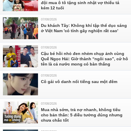
đội mua ô tô tặng sinh nhật vợ thiếu tá
kém 12 tuổi
07/08/2026
Du khách Tây: Không khí tập thể dục sáng
ở Việt Nam 'có tính gây nghiện rất cao'
07/08/2026
Cậu bé hồi nhỏ đen nhẻm chụp ảnh cùng
Quế Ngọc Hải: Giờ thành “ngôi sao”, cứ hô
tên là cả nước mong có bàn thắng
07/08/2026
Cô gái vô danh nổi tiếng sau một đêm
07/08/2026
Mua nhà sớm, trả nợ nhanh, không tiêu
cho bản thân: 5 điều tưởng đúng nhưng
chưa chắc tốt