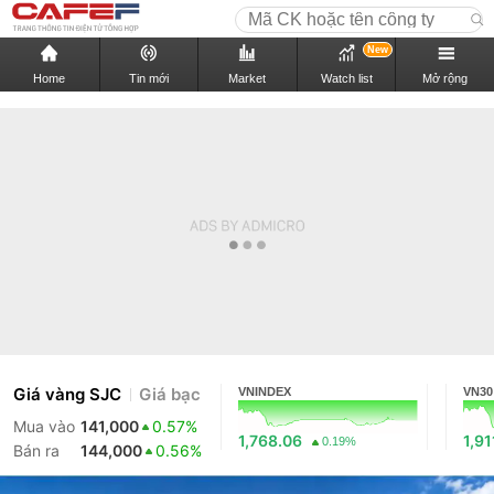
New
Home
Tin mới
Market
Watch list
Mở rộng
Giá vàng SJC
Giá bạc
VNINDEX
VN30
Mua vào
141,000
0.57%
1,768.06
1,91
0.19%
Bán ra
144,000
0.56%