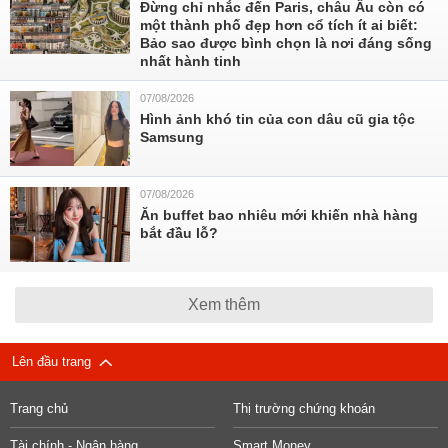
Đừng chỉ nhắc đến Paris, châu Âu còn có
một thành phố đẹp hơn cổ tích ít ai biết:
Bảo sao được bình chọn là nơi đáng sống
nhất hành tinh
07/08/2026
Hình ảnh khó tin của con dâu cũ gia tộc
Samsung
07/08/2026
Ăn buffet bao nhiêu mới khiến nhà hàng
bắt đầu lỗ?
Xem thêm
Lên đầu trang
Trang chủ
Thị trường chứng khoán
Tài chính - Ngân hàng
Smart Money