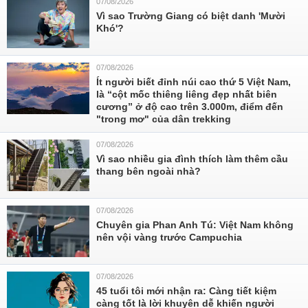
07/08/2026
Vì sao Trường Giang có biệt danh 'Mười
Khó'?
07/08/2026
Ít người biết đỉnh núi cao thứ 5 Việt Nam,
là “cột mốc thiêng liêng đẹp nhất biên
cương” ở độ cao trên 3.000m, điểm đến
"trong mơ" của dân trekking
07/08/2026
Vì sao nhiều gia đình thích làm thêm cầu
thang bên ngoài nhà?
07/08/2026
Chuyên gia Phan Anh Tú: Việt Nam không
nên vội vàng trước Campuchia
07/08/2026
45 tuổi tôi mới nhận ra: Càng tiết kiệm
càng tốt là lời khuyên dễ khiến người