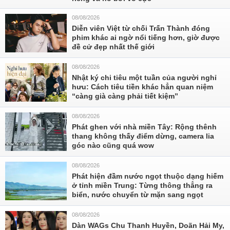
08/08/2026
Diễn viên Việt từ chối Trấn Thành đóng
phim khác ai ngờ nổi tiếng hơn, giờ được
đề cử đẹp nhất thế giới
08/08/2026
Nhật ký chi tiêu một tuần của người nghỉ
hưu: Cách tiêu tiền khác hẳn quan niệm
“càng già càng phải tiết kiệm”
08/08/2026
Phát ghen với nhà miền Tây: Rộng thênh
thang không thấy điểm dừng, camera lia
góc nào cũng quá wow
08/08/2026
Phát hiện đầm nước ngọt thuộc dạng hiếm
ở tỉnh miền Trung: Từng thông thẳng ra
biển, nước chuyển từ mặn sang ngọt
08/08/2026
Dàn WAGs Chu Thanh Huyền, Doãn Hải My,