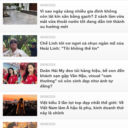
08/08/2026
Vì sao ngày càng nhiều gia đình không
còn lát kín sân bằng gạch? 2 cách làm vừa
mát vừa thoát nước tốt đang dần trở thành
xu hướng mới
08/08/2026
Chế Linh tới cơ ngơi cả chục ngàn m2 của
Hoài Linh: "Tôi không thể tin"
08/08/2026
Doãn Hải My đeo túi hàng hiệu, bế con đến
khách sạn gặp Văn Hậu, visual "cam
thường" có còn xinh đẹp như ảnh tự
đăng?
08/08/2026
Việt kiều 3 lần lọt top đẹp nhất thế giới: Về
Việt Nam làm Á hậu là phụ, kinh doanh thứ
này là chính
08/08/2026