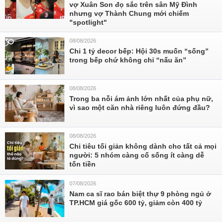
vợ Xuân Son đọ sắc trên sân Mỹ Đình
nhưng vợ Thành Chung mới chiếm
"spotlight"
08/08/2026
Chi 1 tỷ decor bếp: Hội 30s muốn “sống”
trong bếp chứ không chỉ “nấu ăn”
08/08/2026
Trong ba nỗi ám ảnh lớn nhất của phụ nữ,
vì sao một căn nhà riêng luôn đứng đầu?
08/08/2026
Chi tiêu tối giản không dành cho tất cả mọi
người: 5 nhóm càng cố sống ít càng dễ
tốn tiền
07/08/2026
Nam ca sĩ rao bán biệt thự 9 phòng ngủ ở
TP.HCM giá gốc 600 tỷ, giảm còn 400 tỷ