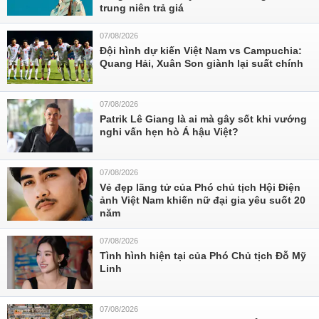
trung niên trả giá
07/08/2026
Đội hình dự kiến Việt Nam vs Campuchia:
Quang Hải, Xuân Son giành lại suất chính
07/08/2026
Patrik Lê Giang là ai mà gây sốt khi vướng
nghi vấn hẹn hò Á hậu Việt?
07/08/2026
Vẻ đẹp lãng tử của Phó chủ tịch Hội Điện
ảnh Việt Nam khiến nữ đại gia yêu suốt 20
năm
07/08/2026
Tình hình hiện tại của Phó Chủ tịch Đỗ Mỹ
Linh
07/08/2026