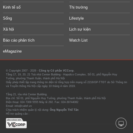
Kinh tế số
Thị trường
Sống
Lifestyle
Xã hội
Lịch sự kiện
Báo cáo phân tích
Watch List
eMagazine
© Copyright 2007 - 2026 -
Công ty Cổ phần VCCorp.
Tầng 17, 19, 20, 21 Toà nhà Center Building - Hapulico Complex, Số 01, phố Nguyễn Huy
Tưởng, phường Thanh Xuân, thành phố Hà Nội
Giấy phép thiết lập trang thông tin điện tử tổng hợp trên mạng số 2216/GP-TTĐT do Sở Thông tin
và Truyền thông Hà Nội cấp ngày 10 tháng 4 năm 2019.
Tầng 21, tòa nhà Center Building.
Địa chỉ: Số 01, phố Nguyễn Huy Tưởng, phường Thanh Xuân, thành phố Hà Nội
Điện thoại: 024 7309 5555 Máy lẻ 292. Fax: 024-39744082
Email: info@cafef.vn
Chịu trách nhiệm quản lý nội dung:
Ông Nguyễn Thế Tân
Hỗ trợ quảng cáo :