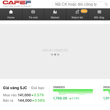
New
Home
Tin mới
Market
Watch list
Mở rộng
Giá vàng SJC
Giá bạc
VNINDEX
VN30
Mua vào
141,000
0.57%
1,768.06
1,91
0.19%
Bán ra
144,000
0.56%