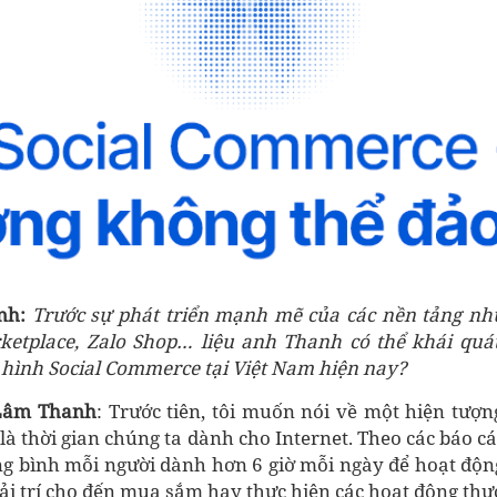
nh:
Trước sự phát triển mạnh mẽ của các nền tảng nh
etplace, Zalo Shop… liệu anh Thanh có thể khái quá
hình Social Commerce tại Việt Nam hiện nay?
Lâm Thanh
: Trước tiên, tôi muốn nói về một hiện tượn
là thời gian chúng ta dành cho Internet. Theo các báo cá
ng bình mỗi người dành hơn 6 giờ mỗi ngày để hoạt động
giải trí cho đến mua sắm hay thực hiện các hoạt động th