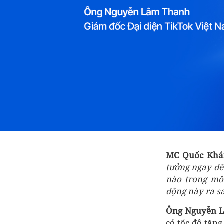
MC Quốc Kh
tưởng ngay đế
nào trong mô
động này ra s
Ông Nguyễn 
có tốc độ tăn