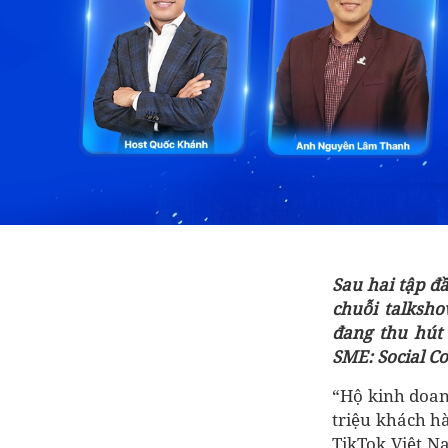
Sau hai tập đầ
chuỗi talksh
đang thu hút
SME: Social C
“Hộ kinh doan
triệu khách h
TikTok Việt N