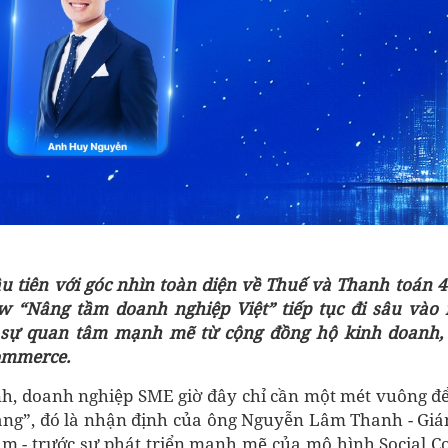
u tiên với góc nhìn toàn diện về Thuế và Thanh toán 4.
ow “Nâng tầm doanh nghiệp Việt” tiếp tục đi sâu vào
 sự quan tâm mạnh mẽ từ cộng đồng hộ kinh doanh,
ommerce.
h, doanh nghiệp SME giờ đây chỉ cần một mét vuông để
àng”, đó là nhận định của ông Nguyễn Lâm Thanh - Giá
am - trước sự phát triển mạnh mẽ của mô hình Social 