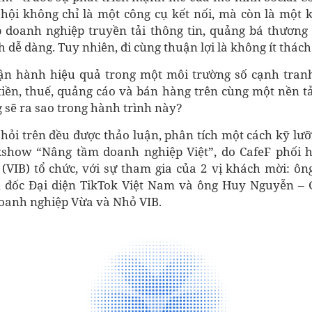
hội không chỉ là một công cụ kết nối, mà còn là một
p doanh nghiệp truyền tải thông tin, quảng bá thương
dễ dàng. Tuy nhiên, đi cùng thuận lợi là không ít thách
ận hành hiệu quả trong một môi trường số cạnh tran
tiền, thuế, quảng cáo và bán hàng trên cùng một nền tả
 sẽ ra sao trong hành trình này?
 hỏi trên đều được thảo luận, phân tích một cách kỹ lư
lkshow “Nâng tầm doanh nghiệp Việt”, do CafeF phối 
(VIB) tổ chức, với sự tham gia của 2 vị khách mời: 
 đốc Đại diện TikTok Việt Nam và ông Huy Nguyễn – 
anh nghiệp Vừa và Nhỏ VIB.