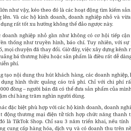
g lớn như vậy, kéo theo đó là các hoạt động tìm kiếm s
 lên. Và các hộ kinh doanh, doanh nghiệp nhỏ và vừa 
dụng rất tốt xu hướng không thể đảo ngược này.
c doanh nghiệp nhỏ gần như không có cơ hội tiếp cận
ền thống như truyền hình, báo chí. Tuy nhiên, với sự 
ố, mọi chuyện đã thay đổi. Giờ đây, việc xây dựng kênh 
 quảng bá thương hiệu hoặc sản phẩm là điều rất dễ dàn
iễn phí.
ng tạo nội dung thu hút khách hàng, các doanh nghiệp,
 dụng hình thức quảng cáo trả phí. Chỉ với chi phí rấ
.000 đồng – người bán đã có thể đưa sản phẩm của mình
hậm chí hàng trăm nghìn người dùng.
hác đặc biệt phù hợp với các hộ kinh doanh, doanh ngh
ạt động thương mại điện tử tích hợp chức năng thanh t
 đó là TikTok Shop. Chỉ sau 3 năm triển khai, nếu tính
g cung cấp hàng hóa, dịch vụ và có doanh thu trên nề