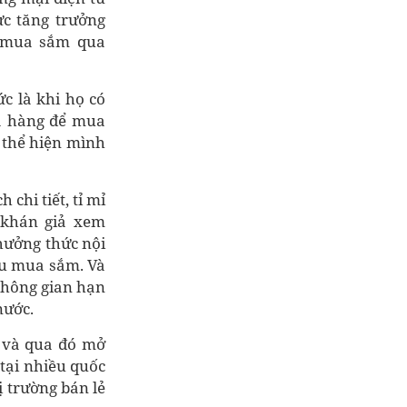
ực tăng trưởng
 (mua sắm qua
c là khi họ có
ửa hàng để mua
 thể hiện mình
chi tiết, tỉ mỉ
 khán giả xem
hưởng thức nội
ầu mua sắm. Và
 không gian hạn
nước.
, và qua đó mở
 tại nhiều quốc
ị trường bán lẻ