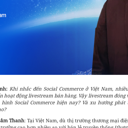
ánh:
Khi nhắc đến Social Commerce ở Việt Nam, nhiều
n hoạt động livestream bán hàng. Vậy livestream đóng v
 hình Social Commerce hiện nay? Và xu hướng phát t
ao?
Lâm Thanh
: Tại Việt Nam, dù thị trường thương mại đi
g trưởng cao hơn nhiều so với bán lẻ truyền thống (thươ