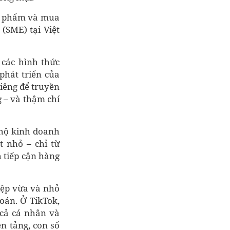
ản phẩm và mua
(SME) tại Việt
 các hình thức
phát triển của
riêng để truyền
g – và thậm chí
 hộ kinh doanh
t nhỏ – chỉ từ
 tiếp cận hàng
iệp vừa và nhỏ
oán. Ở TikTok,
 cả cá nhân và
n tảng, con số