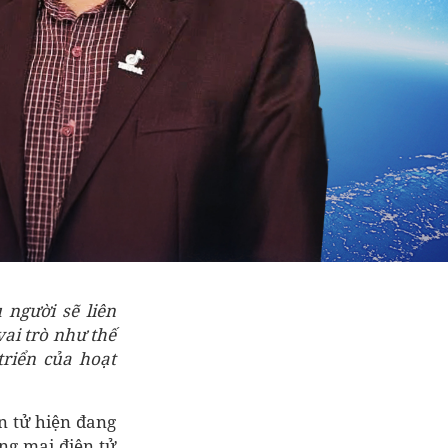
 người sẽ liên
ai trò như thế
riển của hoạt
ện tử hiện đang
ng mại điện tử