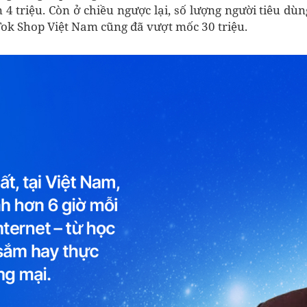
 4 triệu. Còn ở chiều ngược lại, số lượng người tiêu d
Tok Shop Việt Nam cũng đã vượt mốc 30 triệu.