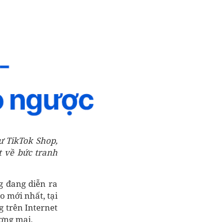
ư TikTok Shop,
t về bức tranh
g đang diễn ra
o mới nhất, tại
 trên Internet
ương mại.