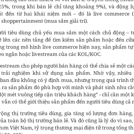
5%, trong khi bán lẻ chỉ tăng khoảng 9%), và động l
 đến từ hai khái niệm mới – đó là live commerce
 shoppertainment (mua sắm giải trí).
ười tiêu dùng chủ yếu mua sắm một cách chủ động – tứ
ẽ lên các nền tảng để tìm kiếm sản phẩm hoặc đến c
ưng trong mô hình live commerce hiện nay, sản phẩm tự
eo ngắn hoặc livestream của các KOL/KOC.
estream cho phép người bán hàng có thể chia sẻ một cách 
, trải nghiệm khi sử dụng sản phẩm. Nhờ vậy, nhiều
 ban đầu không có ý định mua, nhưng trong quá trình t
 ra sản phẩm đó phù hợp với mình và phát sinh nhu c
“Một mét vuông tiếp cận triệu khách hàng” - chỉ cần một
 vẫn có thể giới thiệu sản phẩm đến người tiêu dùng cả 
ộng thị trường tiêu dùng, gia tăng số lượng đơn hàng
a toàn bộ thị trường bán lẻ. Và đó cũng là lý do vì sao,
 hơn Việt Nam, tỷ trọng thương mại điện tử trong tổng th