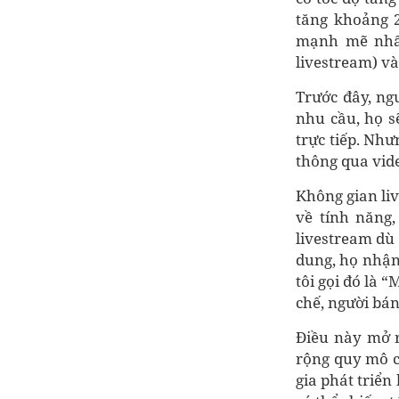
tăng khoảng 2
mạnh mẽ nhất
livestream) và
Trước đây, ng
nhu cầu, họ s
trực tiếp. Nh
thông qua vid
Không gian liv
về tính năng
livestream dù
dung, họ nhận
tôi gọi đó là 
chế, người bán
Điều này mở r
rộng quy mô củ
gia phát triển