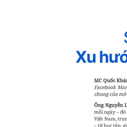
MC Quốc Khá
Facebook Mark
chung của mô 
Ông Nguyễn 
mỗi ngày – đó 
Việt Nam, tru
– từ học tập, 