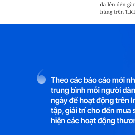
đã lên đến gần
hàng trên Tik