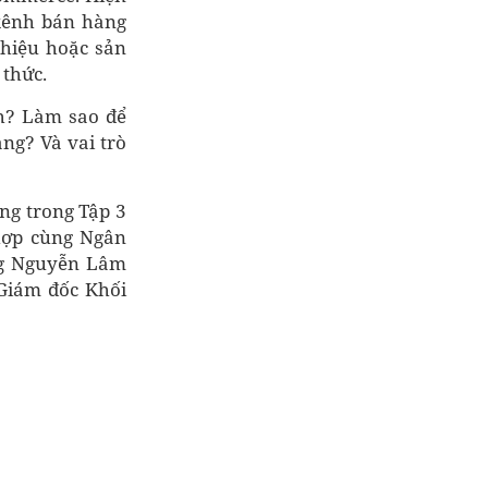
 kênh bán hàng
 hiệu hoặc sản
 thức.
h? Làm sao để
ng? Và vai trò
ỡng trong Tập 3
hợp cùng Ngân
ông Nguyễn Lâm
Giám đốc Khối