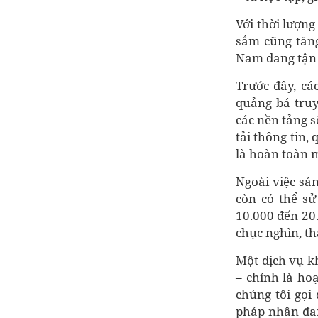
Với thời lượn
sắm cũng tăng
Nam đang tận 
Trước đây, cá
quảng bá truy
các nền tảng s
tải thông tin,
là hoàn toàn m
Ngoài việc sá
còn có thể sử
10.000 đến 20
chục nghìn, t
Một dịch vụ k
– chính là ho
chúng tôi gọi
pháp nhân đan