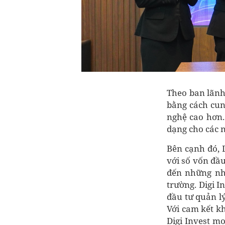
Theo ban lãnh 
bằng cách cung
nghệ cao hơn. 
dạng cho các 
Bên cạnh đó, 
với số vốn đầu
đến những nhà
trường. Digi I
đầu tư quản l
Với cam kết k
Digi Invest m