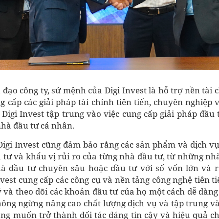
đạo công ty, sứ mệnh của Digi Invest là hỗ trợ nền tài
 cấp các giải pháp tài chính tiên tiến, chuyên nghiệp 
Digi Invest tập trung vào việc cung cấp giải pháp đầu 
nhà đầu tư cá nhân.
Digi Invest cũng đảm bảo rằng các sản phẩm và dịch v
 tư và khẩu vị rủi ro của từng nhà đầu tư, từ những nh
 đầu tư chuyên sâu hoặc đầu tư với số vốn lớn và rấ
nvest cung cấp các công cụ và nền tảng công nghệ tiên t
ý và theo dõi các khoản đầu tư của họ một cách dễ dàng 
hông ngừng nâng cao chất lượng dịch vụ và tập trung v
ong muốn trở thành đối tác đáng tin cậy và hiệu quả c