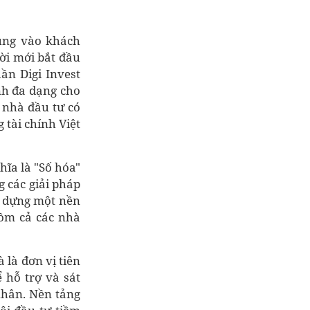
rung vào khách
ời mới bắt đầu
ần Digi Invest
nh đa dạng cho
 nhà đầu tư có
 tài chính Việt
ghĩa là "Số hóa"
g các giải pháp
y dựng một nền
gồm cả các nhà
 là đơn vị tiên
 hỗ trợ và sát
nhân. Nền tảng