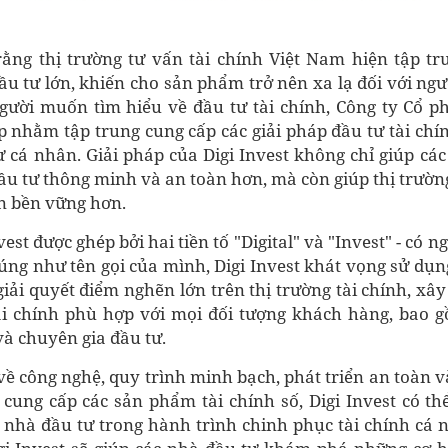
 rằng thị trường tư vấn tài chính Việt Nam hiện tập t
ầu tư lớn, khiến cho sản phẩm trở nên xa lạ đối với ngư
ười muốn tìm hiểu về đầu tư tài chính, Công ty Cổ ph
p nhằm tập trung cung cấp các giải pháp đầu tư tài chí
ư cá nhân. Giải pháp của Digi Invest không chỉ giúp các
ầu tư thông minh và an toàn hơn, mà còn giúp thị trường
n bền vững hơn.
vest được ghép bởi hai tiền tố "Digital" và "Invest" - có n
úng như tên gọi của mình, Digi Invest khát vọng sử dụn
giải quyết điểm nghẽn lớn trên thị trường tài chính, xâ
ài chính phù hợp với mọi đối tượng khách hàng, bao 
và chuyên gia đầu tư.
ề công nghệ, quy trình minh bạch, phát triển an toàn và
 cung cấp các sản phẩm tài chính số, Digi Invest có thể
 nhà đầu tư trong hành trình chinh phục tài chính cá 