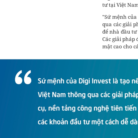
tư tại Việt Na
"Sứ mệnh của 
qua các giải p
để nhà đầu tư
Các giải pháp 
mật cao cho cá