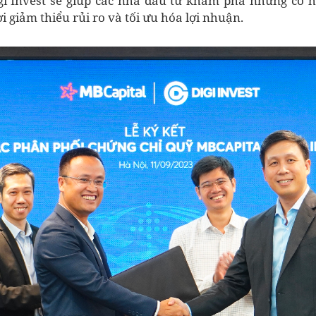
gi Invest sẽ giúp các nhà đầu tư khám phá những cơ h
i giảm thiểu rủi ro và tối ưu hóa lợi nhuận.