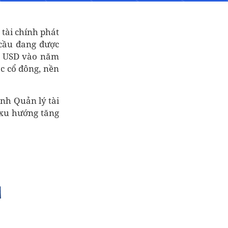
g tài chính phát
 cầu đang được
tỷ USD vào năm
ác cổ đông, nền
ành Quản lý tài
ó xu hướng tăng