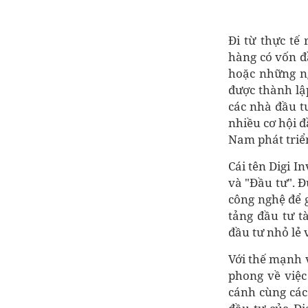
Đi từ thực tế
hàng có vốn đ
hoặc những ng
được thành lậ
các nhà đầu t
nhiều cơ hội đ
Nam phát triể
Cái tên Digi In
và "Đầu tư". Đ
công nghệ để 
tảng đầu tư t
đầu tư nhỏ lẻ 
Với thế mạnh v
phong về việc
cánh cùng các