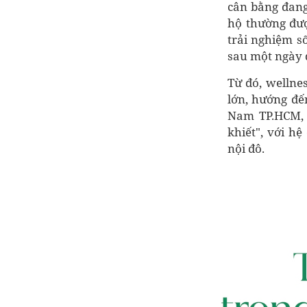
cân bằng đang
hộ thường được
trải nghiệm s
sau một ngày 
Từ đó, wellnes
lớn, hướng đế
Nam TP.HCM, 
khiết", với h
nội đô.