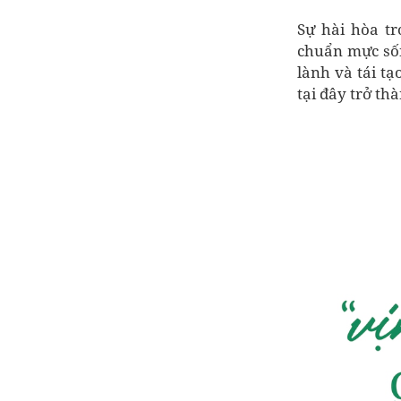
Sự hài hòa t
chuẩn mực sốn
lành và tái t
tại đây trở th