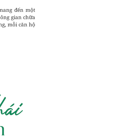
 mang đến một
hông gian chữa
ng, mỗi căn hộ