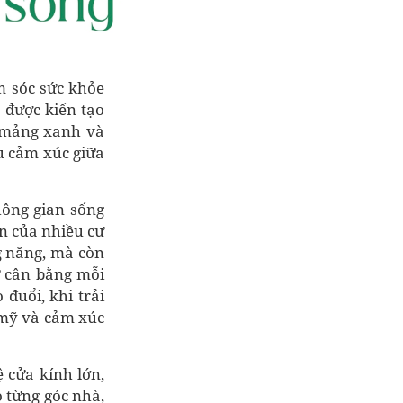
m sóc sức khỏe
 được kiến tạo
, mảng xanh và
u cảm xúc giữa
hông gian sống
n của nhiều cư
g năng, mà còn
ự cân bằng mỗi
đuổi, khi trải
 mỹ và cảm xúc
ệ cửa kính lớn,
o từng góc nhà,