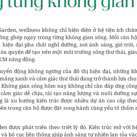
Garden, wellness không chỉ hiện diện ở hệ tiện ích chă
ồng ghép ngay trong từng không gian sống. Mỗi căn hộ
n hiện đại pha chất nghỉ dưỡng, nơi ánh sáng, gió trời
hòa quyện để tạo nên một môi trường sống thư thái, già
CM năng động.
uyển động không ngừng của đô thị hiện đại, những k
 mảng xanh và cảm giác thư thái đang trở thành lựa chọ
. Không gian sống hôm nay không chỉ cần đáp ứng côn
 cảm giác dễ chịu, tái tạo năng lượng và nuôi dưỡng s
g là xu hướng kiến trúc được nhiều dự án cao cấp theo 
ên trong căn hộ được đặt song hành cùng yếu tố thẩm
n được phát triển theo triết lý đó. Kiến trúc mở với h
và bố cục liên thông giúp ánh sáng tự nhiên lan tỏa và