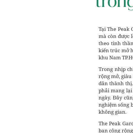
Tại The Peak 
mà còn được l
theo tinh thầ
kiến trúc mở 
khu Nam TP.H
Trong nhịp ch
rộng mở, giàu
dân thành thị
phải mang lại
ngày. Đây cũn
nghiệm sống b
không gian.
The Peak Garde
ban công rộng 