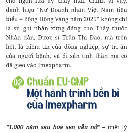
cho ngọn lửa ấy cháy mãi. Chính vì vậy,
danh hiệu "Nữ Doanh nhân Việt Nam tiêu
biểu – Bông Hồng Vàng năm 2025" không chỉ
là sự ghi nhận xứng đáng cho Thầy thuốc
Nhân dân, Dược sĩ Trần Thị Đào, mà trên
hết, là niềm tin của đồng nghiệp, sự tri ân
của người bệnh, và di sản tinh thần mà cô
đã gieo vào Imexpharm.
"1.000 năm sau hoa sen vẫn nở"
– triết lý