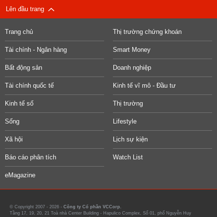
Lên đầu trang
Trang chủ
Thị trường chứng khoán
Tài chính - Ngân hàng
Smart Money
Bất động sản
Doanh nghiệp
Tài chính quốc tế
Kinh tế vĩ mô - Đầu tư
Kinh tế số
Thị trường
Sống
Lifestyle
Xã hội
Lịch sự kiện
Báo cáo phân tích
Watch List
eMagazine
© Copyright 2007 - 2026 -
Công ty Cổ phần VCCorp.
Tầng 17, 19, 20, 21 Toà nhà Center Building - Hapulico Complex, Số 01, phố Nguyễn Huy