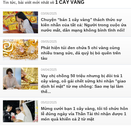
1 CÂY VÀNG
Tin tức, bài viết mới nhất về
03/06/2025
Chuyện “bán 1 cây vàng” thách thức sự
kiên nhẫn của tất cả: Người trong cuộc ứa
nước mắt, dân mạng không bình tĩnh nổi!
09/05/2025
Phát hiện túi đen chứa 5 chỉ vàng cùng
nhiều trang sức, đá quý bị bỏ quên trên
tàu
04/04/2025
Vay chị chồng 50 triệu nhưng bị đòi trả 1
cây vàng, cô gái chết sững khi nhận "giao
dịch bí mật" từ mẹ chồng: Sao mẹ lại làm
thế...
05/02/2025
Mừng cưới bạn 1 cây vàng, tôi tổ chức hôn
lễ đúng ngày vía Thần Tài thì nhận được 1
món quà khiến cả 2 từ mặt