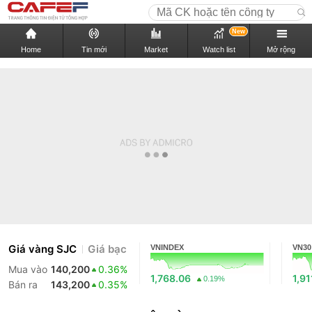
New
Home
Tin mới
Market
Watch list
Mở rộng
Giá vàng SJC
Giá bạc
VNINDEX
VN30
Mua vào
140,200
0.36%
1,768.06
1,91
0.19%
Bán ra
143,200
0.35%