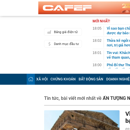
MỚI NHẤT!
18:05
Vì sao bạn ch
Bảng giá điện tử
được dự báo s
18:02
Thừa kế ngôi 
Danh mục đầu tư
nơi, trị giá h
18:01
Tin vui: Khách
vé tham quan,
18:00
Phó Bí thư Th
đôn đốc tiến 
18:00
Hà Nội triển k
XÃ HỘI
CHỨNG KHOÁN
BẤT ĐỘNG SẢN
DOANH NGHIỆ
17:53
XSMN 6/8 - K
17:45
Nhiều chủ cơ
Tin tức, bài viết mới nhất về
ẤN TƯỢNG 
hàng số lượn
17:44
Quy định chuy
V
17:38
Công an kiểm 
Văn Điệp SN 
b
17:32
Một cổ phiếu 
02
giảm điểm