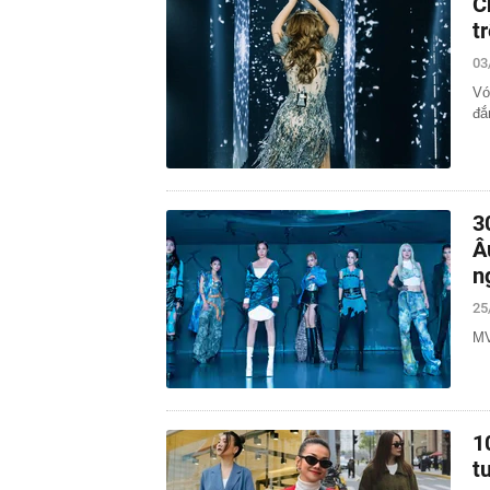
C
t
03
Vó
đắ
3
Â
n
25
MV
1
t