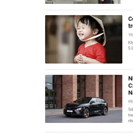
C
t
10
Kh
5 
N
C
N
09
Sở
tr
nh