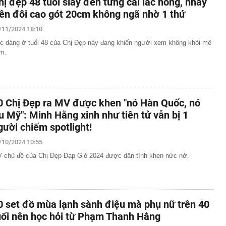
hị đẹp 48 tuổi slay đến từng cái lắc hông, nhảy
rên đôi cao gót 20cm không ngã nhờ 1 thứ
/11/2024 18:10
c dáng ở tuổi 48 của Chị Đẹp này đang khiến người xem không khỏi mê
m.
0 Chị Đẹp ra MV được khen "nó Hàn Quốc, nó
u Mỹ": Minh Hằng xinh như tiên tử vẫn bị 1
gười chiếm spotlight!
/10/2024 10:55
 chủ đề của Chị Đẹp Đạp Gió 2024 được dân tình khen nức nở.
0 set đồ mùa lạnh sành điệu mà phụ nữ trên 40
uổi nên học hỏi từ Phạm Thanh Hằng