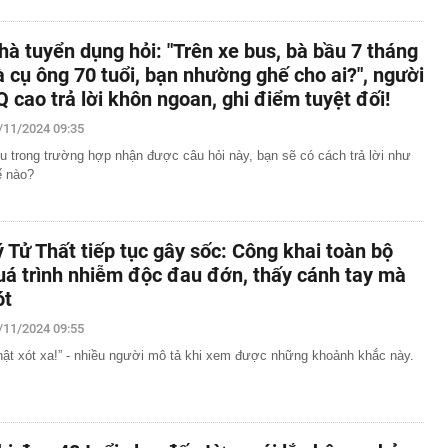
hà tuyển dụng hỏi: "Trên xe bus, bà bầu 7 tháng
à cụ ông 70 tuổi, bạn nhường ghế cho ai?", người
Q cao trả lời khôn ngoan, ghi điểm tuyệt đối!
/11/2024 09:35
u trong trường hợp nhận được câu hỏi này, bạn sẽ có cách trả lời như
ế nào?
ý Tử Thất tiếp tục gây sốc: Công khai toàn bộ
uá trình nhiễm độc đau đớn, thấy cánh tay mà
ót
/11/2024 09:55
hật xót xa!” - nhiều người mô tả khi xem được những khoảnh khắc này.