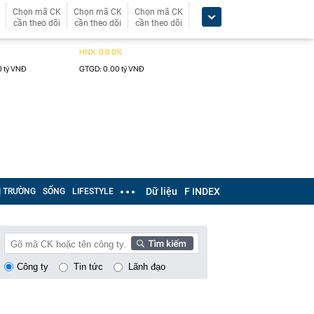
Chọn mã CK
Chọn mã CK
Chọn mã CK
cần theo dõi
cần theo dõi
cần theo dõi
Dữ liệu
F INDEX
Ị TRƯỜNG
SỐNG
LIFESTYLE
Công ty
Tin tức
Lãnh đạo