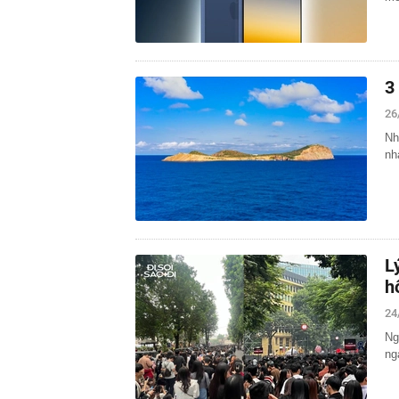
3
26
Nh
nh
L
h
24
Ng
ng