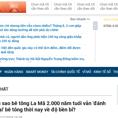
Chọn mã CK
Chọn mã CK
Chọn mã CK
Chọn mã CK
cần theo dõi
cần theo dõi
cần theo dõi
cần theo dõi
Đọc nhanh >>
ăm chỉ nhưng tiền vẫn chưa nhiều? Tháng 8, 3 con giáp
ẽ tìm đúng hướng để bứt phá tài chính
nhà cũ, người đàn ông phát hiện 100 kg vàng giấu khắp
ơn 105 tỷ đồng
 Việt đến quốc gia này có thể tích điểm, điểm đổi được
 quà tặng
ường trực Thành ủy Hà Nội Nguyễn Trọng Đông kiểm tra,
độ các dự án trọng điểm
hai thi hành quy định bảo vệ dữ liệu cá nhân
P
NGÂN HÀNG
SMART MONEY
TÀI CHÍNH QUỐC TẾ
VĨ MÔ
KINH TẾ SỐ
TH
ết quả XSMN hôm nay thứ Năm ngày 6/8/2026
 sở kinh doanh sập bẫy mạo danh đặt thực phẩm, mua
NHẤT
g lớn
ển tiếp về xét thăng hạng viên chức từ 1/7/2026
ì sao bê tông La Mã 2.000 năm tuổi vẫn 'đánh
tra phòng trọ lúc 0 giờ 30 phút, bắt tạm giam Nguyễn
1995
ại' bê tông thời nay về độ bền bỉ?
bị tự doanh CTCK bán ròng 200 tỷ đồng trong phiên Index
/12/2024 16:28