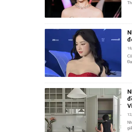
Th
N
đ
18
Cô
Đạ
N
đ
V
12
Nh
gi