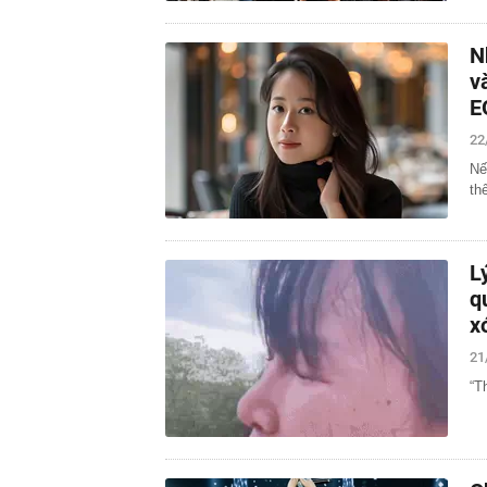
N
v
E
22
Nế
th
L
q
x
21
“T