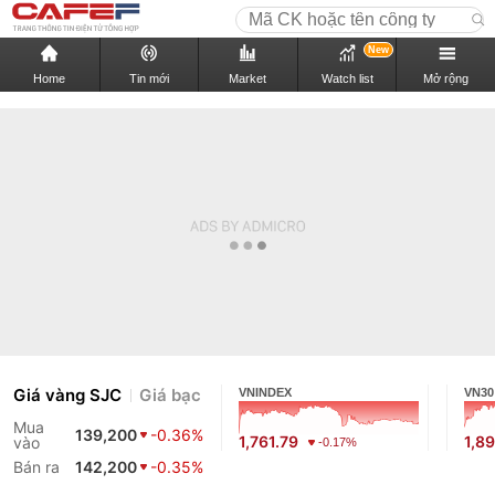
New
Home
Tin mới
Market
Watch list
Mở rộng
Giá vàng SJC
Giá bạc
VNINDEX
VN30
Mua
139,200
-0.36%
1,761.79
1,89
vào
-0.17%
Bán ra
142,200
-0.35%