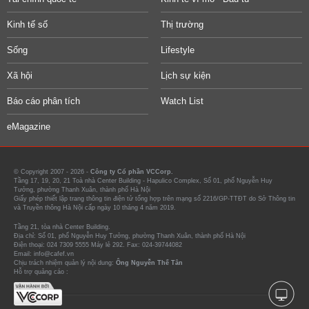
Kinh tế số
Thị trường
Sống
Lifestyle
Xã hội
Lịch sự kiện
Báo cáo phân tích
Watch List
eMagazine
© Copyright 2007 - 2026 -
Công ty Cổ phần VCCorp.
Tầng 17, 19, 20, 21 Toà nhà Center Building - Hapulico Complex, Số 01, phố Nguyễn Huy
Tưởng, phường Thanh Xuân, thành phố Hà Nội
Giấy phép thiết lập trang thông tin điện tử tổng hợp trên mạng số 2216/GP-TTĐT do Sở Thông tin
và Truyền thông Hà Nội cấp ngày 10 tháng 4 năm 2019.
Tầng 21, tòa nhà Center Building.
Địa chỉ: Số 01, phố Nguyễn Huy Tưởng, phường Thanh Xuân, thành phố Hà Nội
Điện thoại: 024 7309 5555 Máy lẻ 292. Fax: 024-39744082
Email: info@cafef.vn
Chịu trách nhiệm quản lý nội dung:
Ông Nguyễn Thế Tân
Hỗ trợ quảng cáo :