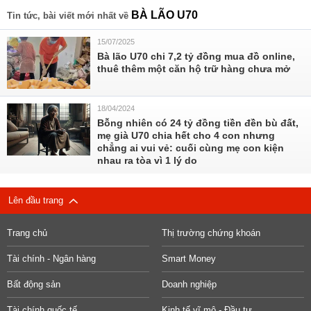
BÀ LÃO U70
Tin tức, bài viết mới nhất về
15/07/2025
Bà lão U70 chi 7,2 tỷ đồng mua đồ online,
thuê thêm một căn hộ trữ hàng chưa mở
18/04/2024
Bỗng nhiên có 24 tỷ đồng tiền đền bù đất,
mẹ già U70 chia hết cho 4 con nhưng
chẳng ai vui vẻ: cuối cùng mẹ con kiện
nhau ra tòa vì 1 lý do
Lên đầu trang
Trang chủ
Thị trường chứng khoán
Tài chính - Ngân hàng
Smart Money
Bất động sản
Doanh nghiệp
Tài chính quốc tế
Kinh tế vĩ mô - Đầu tư