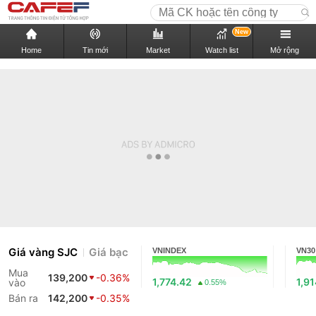
New
Home
Tin mới
Market
Watch list
Mở rộng
Giá vàng SJC
Giá bạc
VNINDEX
VN30
Mua
139,200
-0.36%
1,774.42
1,9
vào
0.55%
Bán ra
142,200
-0.35%