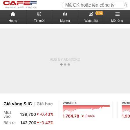
New
Home
Tin mới
Market
Watch list
Mở rộng
Giá vàng SJC
Giá bạc
VNINDEX
VN30
Mua
139,700
-0.43%
1,764.78
1,9
vào
-0.66%
Bán ra
142,700
-0.42%