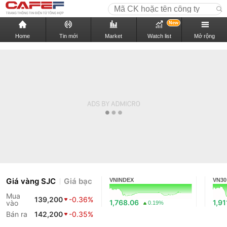
New
Home
Tin mới
Market
Watch list
Mở rộng
Giá vàng SJC
Giá bạc
VNINDEX
VN30
Mua
139,200
-0.36%
1,768.06
1,91
vào
0.19%
Bán ra
142,200
-0.35%