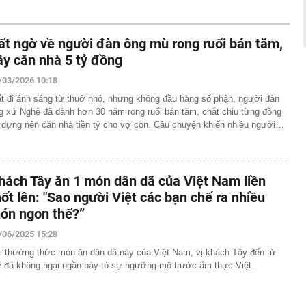
 - Campuchia
được coi là thước đo sức khỏe kinh tế toàn cầu tăng cao
trong lịch sử: Chuyện gì đang diễn ra?
ất ngờ về người đàn ông mù rong ruổi bán tăm,
riệu/tháng, cho con học trường công vẫn không đủ sống
ây căn nhà 5 tỷ đồng
chi tiết con số mới thấy điều gây tranh cãi
/03/2026 10:18
nghiên cứu 5 lần, 7 lượt, lúc thì nói sinh con mùa Xuân
úc lại nói mùa Đông, mùa Thu: Rốt cuộc là mùa nào?
t đi ánh sáng từ thuở nhỏ, nhưng không đầu hàng số phận, người đàn
g xứ Nghệ đã dành hơn 30 năm rong ruổi bán tăm, chắt chiu từng đồng
hua xuất hiện nước màu vàng sau khi mở nắp?
 dựng nên căn nhà tiền tỷ cho vợ con. Câu chuyện khiến nhiều người…
 6 chị em góp tiền xây cho bố mẹ: Chi phí 1,08 tỷ đồng,
ến tất cả ngỡ ngàng
ấy rắn bò vào nhà, lời khuyên cho tất cả mọi người lưu ý
hách Tây ăn 1 món dân dã của Việt Nam liền
ó thêm khu công nghiệp hơn 2.100 tỷ đồng tại tỉnh “thủ
ệp” nước ta, nơi Vingroup, Sun Group, T&T cùng hiện
hốt lên: "Sao người Việt các bạn chế ra nhiều
ón ngon thế?”
ne cũ vừa bị Apple "khai tử"
/06/2025 15:28
g tiện vi phạm trong danh sách sau nhanh chóng nộp
eo Nghị định 168
i thưởng thức món ăn dân dã này của Việt Nam, vị khách Tây đến từ
 đã không ngại ngần bày tỏ sự ngưỡng mộ trước ẩm thực Việt.
D hay NDT, một đồng tiền khác vừa được 'vũ khí hoá'