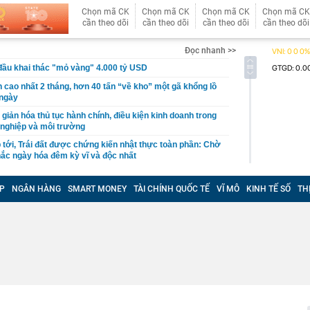
Chọn mã CK
Chọn mã CK
Chọn mã CK
Chọn mã CK
cần theo dõi
cần theo dõi
cần theo dõi
cần theo dõi
Đọc nhanh >>
đầu khai thác "mỏ vàng" 4.000 tỷ USD
n cao nhất 2 tháng, hơn 40 tấn “về kho” một gã khổng lồ
 ngày
giản hóa thủ tục hành chính, điều kiện kinh doanh trong
 nghiệp và môi trường
 tới, Trái đất được chứng kiến nhật thực toàn phần: Chờ
ắc ngày hóa đêm kỳ vĩ và độc nhất
uảng cáo, gia đình chi hơn 100 triệu đồng mua khóa học
, nữ sinh nhận kết quả trượt sau 1 năm ôn thi
P
NGÂN HÀNG
SMART MONEY
TÀI CHÍNH QUỐC TẾ
VĨ MÔ
KINH TẾ SỐ
TH
ss: Mẫu xe Nhật đi được 2.000 km không cần tiếp nhiên
e, Microsoft đều đặt cược vào AI, nhưng một nghịch lý
n: Người mua không phải lúc nào cũng dùng
cảnh vụ khám xét nhà Huấn Hoa Hồng
n động vụ máy bay không người lái bí ẩn xuất hiện tại sân
và VET hợp tác mở rộng kết nối logistics xuyên biên