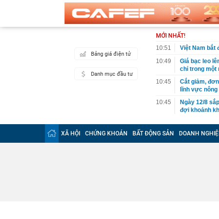
MỚI NHẤT!
10:51
Việt Nam bắt 
Bảng giá điện tử
10:49
Giá bạc leo lê
chỉ trong một
Danh mục đầu tư
10:45
Cắt giảm, đơn 
lĩnh vực nông
10:45
Ngày 12/8 sắp
đợi khoảnh kh
10:42
Tin vào lời q
online cho con
XÃ HỘI
CHỨNG KHOÁN
BẤT ĐỘNG SẢN
DOANH NGHIỆ
10:41
Kỷ lục Guinne
liệu
10:41
Samsung, Appl
đang xuất hiệ
10:40
[CLIP]: Toàn 
10:36
Thông tin chấ
bay Đức
10:33
FUTA Express 