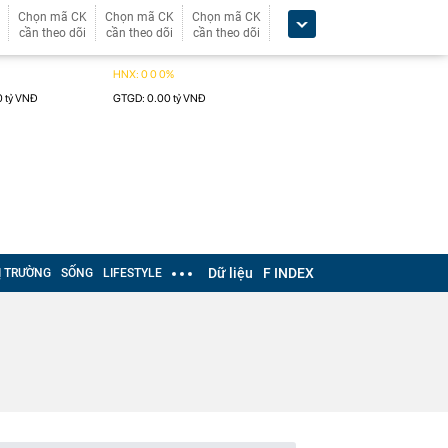
Chọn mã CK
Chọn mã CK
Chọn mã CK
cần theo dõi
cần theo dõi
cần theo dõi
Dữ liệu
F INDEX
Ị TRƯỜNG
SỐNG
LIFESTYLE