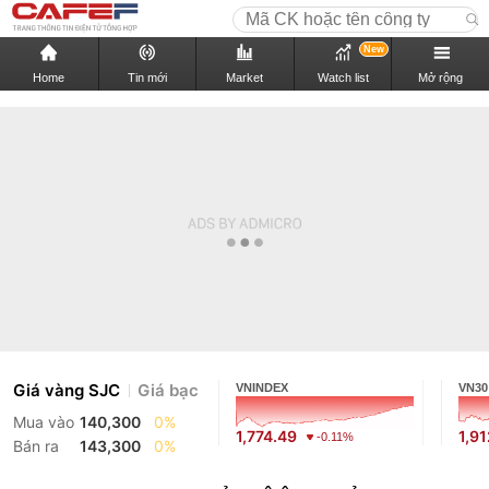
New
Home
Tin mới
Market
Watch list
Mở rộng
Giá vàng SJC
Giá bạc
VNINDEX
VN30
Mua vào
140,300
0%
1,774.49
1,9
-0.11%
Bán ra
143,300
0%