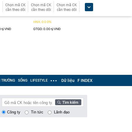
Chọn mã CK
Chọn mã CK
Chọn mã CK
cần theo dõi
cần theo dõi
cần theo dõi
Dữ liệu
F INDEX
Ị TRƯỜNG
SỐNG
LIFESTYLE
Công ty
Tin tức
Lãnh đạo