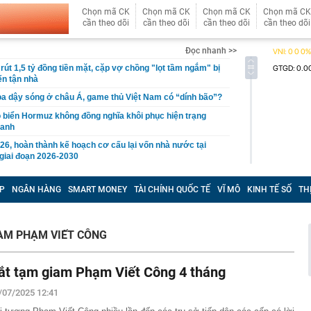
Chọn mã CK
Chọn mã CK
Chọn mã CK
Chọn mã CK
cần theo dõi
cần theo dõi
cần theo dõi
cần theo dõi
Đọc nhanh >>
rút 1,5 tỷ đồng tiền mặt, cặp vợ chồng "lọt tầm ngắm" bị
ến tận nhà
ọa dậy sóng ở châu Á, game thủ Việt Nam có “dính bão”?
eo biển Hormuz không đồng nghĩa khôi phục hiện trạng
ranh
26, hoàn thành kế hoạch cơ cấu lại vốn nhà nước tại
giai đoạn 2026-2030
an Anh Tú: Việt Nam không nên vội vàng trước
P
NGÂN HÀNG
SMART MONEY
TÀI CHÍNH QUỐC TẾ
VĨ MÔ
KINH TẾ SỐ
TH
ộ trang sức kim cương 25 tỷ của bà Trương Mỹ Lan:
ơn nhưng món đắt nhất giá 9,4 tỷ
a Quạt và Hồ Văn Khoa bị khởi tố sau loạt livestream
AM PHẠM VIẾT CÔNG
mạng xã hội
 đạn đạo Nga liên tục xuyên thủng lưới phòng không
ắt tạm giam Phạm Viết Công 4 tháng
lên thành phố trực thuộc Trung ương mới của Việt Nam
/07/2025 12:41