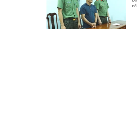
Đố
19:28
Vì sao Trường
nó
19:23
Lãi suất ngân
MB, Sacomban
19:21
Cây nha đam 2
lý của người 
19:10
Thái Lan: Nam
19:10
Chủ tiệm văn 
nhưng học sinh
19:00
XSMB 7/8 - Kế
18:57
Tài khoản ng
triệu đồng
18:50
Vì sao phở Hà
18:50
Cách Trung Qu
18:45
Công an xác mi
điểm làm CC
18:45
Phát hiện số v
gia đình