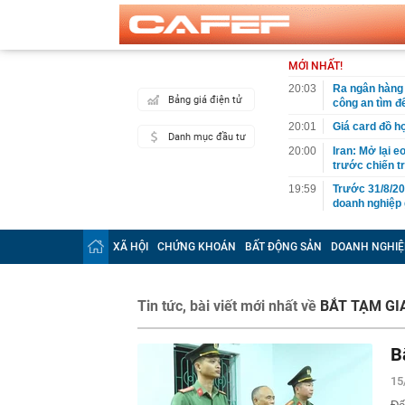
MỚI NHẤT!
20:03
Ra ngân hàng 
Bảng giá điện tử
công an tìm đ
20:01
Giá card đồ h
Danh mục đầu tư
20:00
Iran: Mở lại 
trước chiến t
19:59
Trước 31/8/20
doanh nghiệp 
19:49
Chuyên gia Ph
Campuchia
XÃ HỘI
CHỨNG KHOÁN
BẤT ĐỘNG SẢN
DOANH NGHIỆ
19:40
Đem đấu giá b
Mất hết hóa đ
19:37
Khánh Sky, Vu
Tin tức, bài viết mới nhất về
BẮT TẠM GI
gây náo loạn 
19:37
Lý do tên lửa
B
Ukraine
19:37
Nơi chuẩn bị 
15
báo tin vui