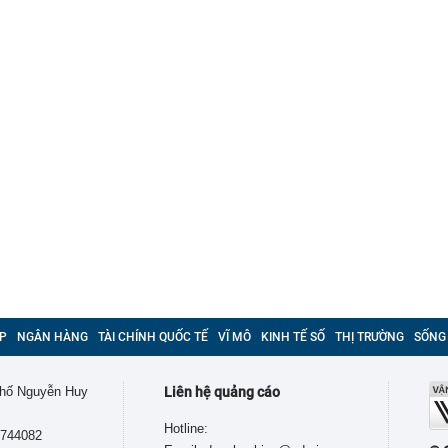
P
NGÂN HÀNG
TÀI CHÍNH QUỐC TẾ
VĨ MÔ
KINH TẾ SỐ
THỊ TRƯỜNG
SỐNG
 phố Nguyễn Huy
Liên hệ quảng cáo
Hotline:
9744082