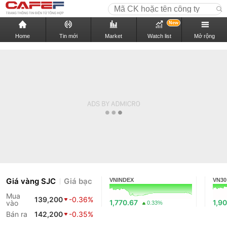
New
Home
Tin mới
Market
Watch list
Mở rộng
Giá vàng SJC
Giá bạc
VNINDEX
VN30
Mua
139,200
-0.36%
1,770.67
1,9
vào
0.33%
Bán ra
142,200
-0.35%