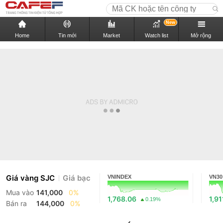
New
Home
Tin mới
Market
Watch list
Mở rộng
Giá vàng SJC
Giá bạc
VNINDEX
VN30
Mua vào
141,000
0%
1,768.06
1,91
0.19%
Bán ra
144,000
0%