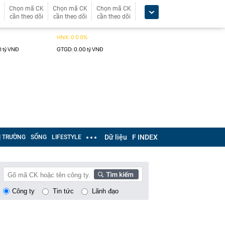
Chọn mã CK
Chọn mã CK
Chọn mã CK
cần theo dõi
cần theo dõi
cần theo dõi
Dữ liệu
F INDEX
Ị TRƯỜNG
SỐNG
LIFESTYLE
Công ty
Tin tức
Lãnh đạo