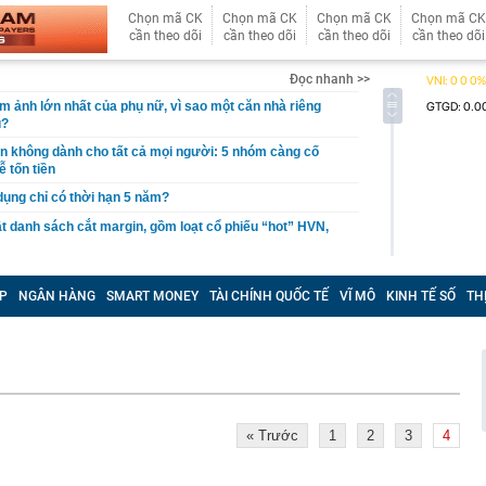
Chọn mã CK
Chọn mã CK
Chọn mã CK
Chọn mã CK
cần theo dõi
cần theo dõi
cần theo dõi
cần theo dõi
Đọc nhanh >>
ám ảnh lớn nhất của phụ nữ, vì sao một căn nhà riêng
u?
giản không dành cho tất cả mọi người: 5 nhóm càng cố
ễ tốn tiền
 dụng chỉ có thời hạn 5 năm?
 danh sách cắt margin, gồm loạt cổ phiếu “hot” HVN,
gờ trở lại, khối ngoại tung 2.200 tỷ đồng mua ròng cổ
m chỉ trong 5 phiên
P
NGÂN HÀNG
SMART MONEY
TÀI CHÍNH QUỐC TẾ
VĨ MÔ
KINH TẾ SỐ
TH
iệp thép với 2.700 lao động đang nợ Trung Quốc gần 1,3
an trọng đang trở lại trên thị trường chứng khoán
 50 tuổi ăn cà tím mỗi ngày để chữa tiểu đường, 3 tháng
: "Ông ăn gì thế?"
« Trước
1
2
3
4
 bán biệt thự 9 phòng ngủ ở TP.HCM giá gốc 600 tỷ, giảm
ng bố phim Tết 2027, nghe tên ai cũng quả quyết “chắc