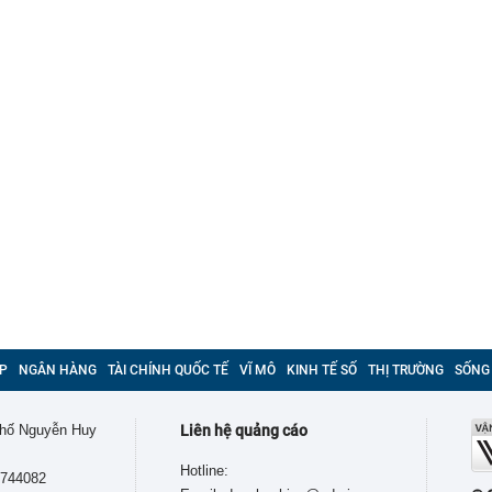
P
NGÂN HÀNG
TÀI CHÍNH QUỐC TẾ
VĨ MÔ
KINH TẾ SỐ
THỊ TRƯỜNG
SỐNG
 phố Nguyễn Huy
Liên hệ quảng cáo
Hotline:
9744082