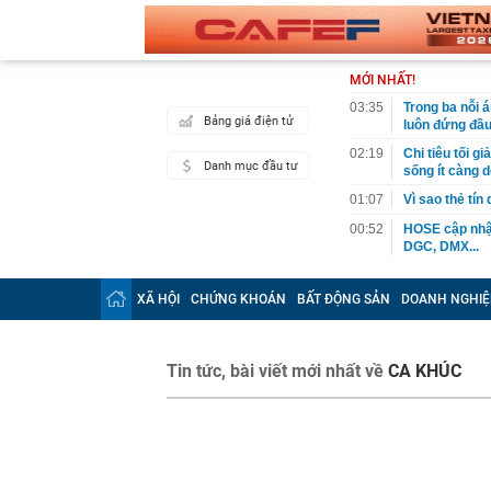
MỚI NHẤT!
03:35
Trong ba nỗi 
Bảng giá điện tử
luôn đứng đầ
02:19
Chi tiêu tối 
Danh mục đầu tư
sống ít càng d
01:07
Vì sao thẻ tín
00:52
HOSE cập nhật
DGC, DMX...
00:12
Tiền lớn bất n
phiếu Việt Na
XÃ HỘI
CHỨNG KHOÁN
BẤT ĐỘNG SẢN
DOANH NGHIỆ
00:05
Một doanh ngh
tỷ USD
00:04
Một yếu tố qu
Tin tức, bài viết mới nhất về
CA KHÚC
23:40
Người đàn ông
sau bác sĩ hỏi
23:34
Nam ca sĩ rao
còn 400 tỷ
23:28
Trấn Thành cô