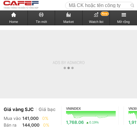
New
Home
Tin mới
Market
Watch list
Mở rộng
Giá vàng SJC
Giá bạc
VNINDEX
VN30
Mua vào
141,000
0%
1,768.06
1,91
0.19%
Bán ra
144,000
0%