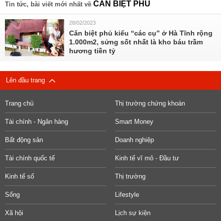
CĂN BIỆT PHỦ
Tin tức, bài viết mới nhất về
28/02/2023
Căn biệt phủ kiểu “các cụ” ở Hà Tĩnh rộng
1.000m2, sửng sốt nhất là kho báu trầm
hương tiền tỷ
Lên đầu trang
Trang chủ
Thị trường chứng khoán
Tài chính - Ngân hàng
Smart Money
Bất động sản
Doanh nghiệp
Tài chính quốc tế
Kinh tế vĩ mô - Đầu tư
Kinh tế số
Thị trường
Sống
Lifestyle
Xã hội
Lịch sự kiện