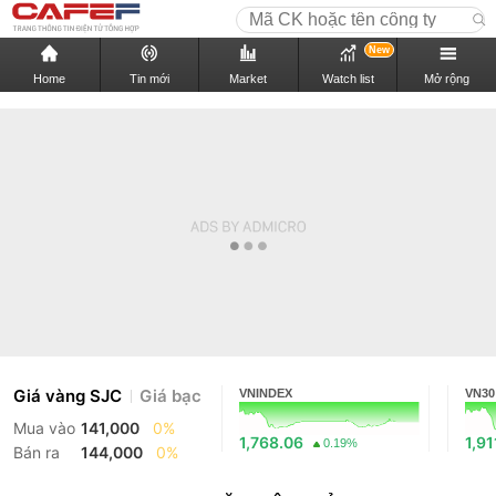
New
Home
Tin mới
Market
Watch list
Mở rộng
Giá vàng SJC
Giá bạc
VNINDEX
VN30
Mua vào
141,000
0%
1,768.06
1,91
0.19%
Bán ra
144,000
0%