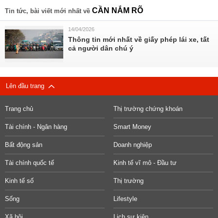
CẦN NẮM RÕ
Tin tức, bài viết mới nhất về
14/04/2026
Thông tin mới nhất về giấy phép lái xe, tất
cả người dân chú ý
Lên đầu trang
Trang chủ
Thị trường chứng khoán
Tài chính - Ngân hàng
Smart Money
Bất động sản
Doanh nghiệp
Tài chính quốc tế
Kinh tế vĩ mô - Đầu tư
Kinh tế số
Thị trường
Sống
Lifestyle
Xã hội
Lịch sự kiện