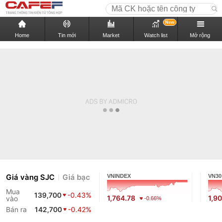
New
Home
Tin mới
Market
Watch list
Mở rộng
Giá vàng SJC
Giá bạc
VNINDEX
VN30
Mua
139,700
-0.43%
1,764.78
1,9
vào
-0.66%
Bán ra
142,700
-0.42%