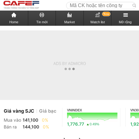
New
Home
Tin mới
Market
Watch list
Mở rộng
Giá vàng SJC
Giá bạc
VNINDEX
VN30
Mua vào
141,100
0%
1,776.77
1,92
0.49%
Bán ra
144,100
0%