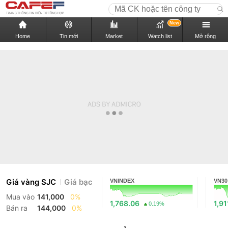
New
Home
Tin mới
Market
Watch list
Mở rộng
Giá vàng SJC
Giá bạc
VNINDEX
VN30
Mua vào
141,000
0%
1,768.06
1,91
0.19%
Bán ra
144,000
0%