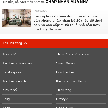
CHẤP NHẬN MUA NHÀ
Tin tức, bài viết mới nhất về
03/06/2025
Lương hơn 20 triệu đồng, nữ nhân viên
văn phòng chấp nhận bỏ 20 triệu để thuê
căn hộ cao cấp: "Thà thuê nhà còn hơn
chi 10 tỷ để mua"
Lên đầu trang
Trang chủ
Thị trường chứng khoán
Tài chính - Ngân hàng
Smart Money
Bất động sản
Doanh nghiệp
Tài chính quốc tế
Kinh tế vĩ mô - Đầu tư
Kinh tế số
Thị trường
Sống
Lifestyle
Xã hội
Lịch sự kiện