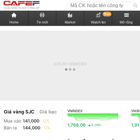
New
Home
Tin mới
Market
Watch list
Mở rộng
Giá vàng SJC
Giá bạc
VNINDEX
VN30
Mua vào
141,000
0%
1,768.06
1,91
0.19%
Bán ra
144,000
0%