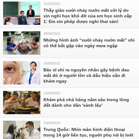
31/10/2023
Thầy giáo cười chảy nước mắt với lý do
xin nghỉ học khó đỡ của em học sinh cấp
1: Em xin phép được nghỉ thai sản!
28/09/2023
Những hình ảnh “cười chảy nước mắt” chỉ
có thể bắt gặp vào ngày mưa ngập
16/08/2023
Bác sĩ chỉ ra nguyên nhân gây bệnh đau
mắt đỏ ở người lớn và dấu hiệu cần đi
khám ngay
13/06/2023
Khám phá nhà hàng nằm sâu trong lòng
đất dành cho dân 'sành lẩu'
23/04/2023
Trung Quốc: Nhìn màn hình điện thoại
trong 14 giờ liên tục, người phụ nữ bị loét