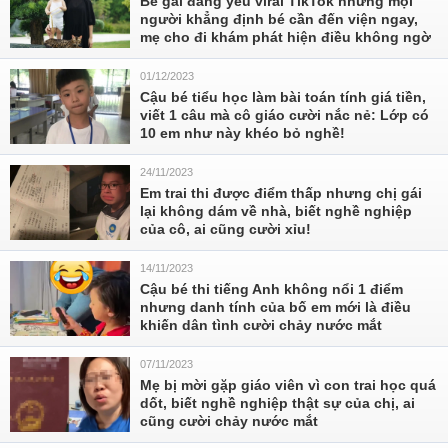
Bé gái đáng yêu viral TikTok nhưng mọi
người khẳng định bé cần đến viện ngay,
mẹ cho đi khám phát hiện điều không ngờ
01/12/2023
Cậu bé tiểu học làm bài toán tính giá tiền,
viết 1 câu mà cô giáo cười nắc nẻ: Lớp có
10 em như này khéo bỏ nghề!
24/11/2023
Em trai thi được điểm thấp nhưng chị gái
lại không dám về nhà, biết nghề nghiệp
của cô, ai cũng cười xỉu!
14/11/2023
Cậu bé thi tiếng Anh không nổi 1 điểm
nhưng danh tính của bố em mới là điều
khiến dân tình cười chảy nước mắt
07/11/2023
Mẹ bị mời gặp giáo viên vì con trai học quá
dốt, biết nghề nghiệp thật sự của chị, ai
cũng cười chảy nước mắt