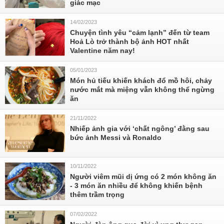
giác mạc
14/02/2023
Chuyện tình yêu “cảm lạnh” đến từ team
Hoả Lò trở thành bộ ảnh HOT nhất
Valentine năm nay!
05/01/2023
Món hủ tiếu khiến khách đổ mồ hôi, chảy
nước mắt mà miệng vẫn không thể ngừng
ăn
21/11/2022
Nhiếp ảnh gia với ‘chất ngông’ đằng sau
bức ảnh Messi và Ronaldo
10/11/2022
Người viêm mũi dị ứng có 2 món không ăn
- 3 món ăn nhiều để không khiến bệnh
thêm trầm trọng
07/02/2022