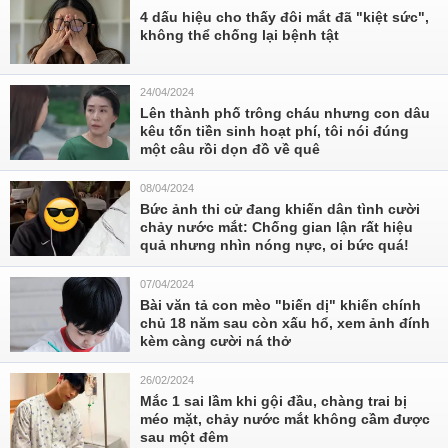
4 dấu hiệu cho thấy đôi mắt đã "kiệt sức",
không thể chống lại bệnh tật
24/04/2024
Lên thành phố trông cháu nhưng con dâu
kêu tốn tiền sinh hoạt phí, tôi nói đúng
một câu rồi dọn đồ về quê
08/04/2024
Bức ảnh thi cử đang khiến dân tình cười
chảy nước mắt: Chống gian lận rất hiệu
quả nhưng nhìn nóng nực, oi bức quá!
07/04/2024
Bài văn tả con mèo "biến dị" khiến chính
chủ 18 năm sau còn xấu hổ, xem ảnh đính
kèm càng cười ná thở
26/02/2024
Mắc 1 sai lầm khi gội đầu, chàng trai bị
méo mặt, chảy nước mắt không cầm được
sau một đêm