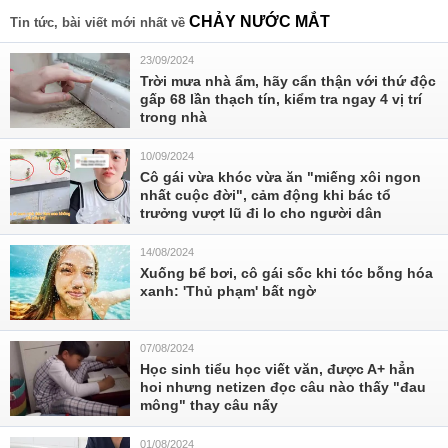
CHẢY NƯỚC MẮT
Tin tức, bài viết mới nhất về
23/09/2024
Trời mưa nhà ẩm, hãy cẩn thận với thứ độc
gấp 68 lần thạch tín, kiểm tra ngay 4 vị trí
trong nhà
10/09/2024
Cô gái vừa khóc vừa ăn "miếng xôi ngon
nhất cuộc đời", cảm động khi bác tổ
trưởng vượt lũ đi lo cho người dân
14/08/2024
Xuống bể bơi, cô gái sốc khi tóc bỗng hóa
xanh: 'Thủ phạm' bất ngờ
07/08/2024
Học sinh tiểu học viết văn, được A+ hẳn
hoi nhưng netizen đọc câu nào thấy "đau
mông" thay câu nấy
01/08/2024