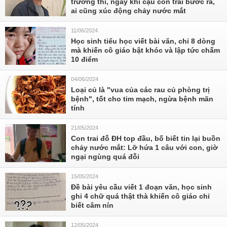
trường thi, ngay khi cậu con trai bước ra,
ai cũng xúc động chảy nước mắt
11/06/2024
Học sinh tiểu học viết bài văn, chỉ 8 dòng
mà khiến cô giáo bật khóc và lập tức chấm
10 điểm
04/06/2024
Loại củ là "vua của các rau củ phòng trị
bệnh", tốt cho tim mạch, ngừa bệnh mãn
tính
21/05/2024
Con trai đỗ ĐH top đầu, bố biết tin lại buồn
chảy nước mắt: Lỡ hứa 1 câu với con, giờ
ngại ngùng quá đỗi
15/05/2024
Đề bài yêu cầu viết 1 đoạn văn, học sinh
ghi 4 chữ quá thật thà khiến cô giáo chỉ
biết câm nín
12/05/2024