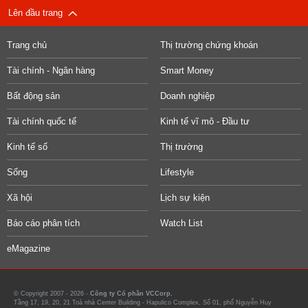
Lên đầu trang
Trang chủ
Thị trường chứng khoán
Tài chính - Ngân hàng
Smart Money
Bất động sản
Doanh nghiệp
Tài chính quốc tế
Kinh tế vĩ mô - Đầu tư
Kinh tế số
Thị trường
Sống
Lifestyle
Xã hội
Lịch sự kiện
Báo cáo phân tích
Watch List
eMagazine
© Copyright 2007 - 2026 -
Công ty Cổ phần VCCorp.
Tầng 17, 19, 20, 21 Toà nhà Center Building - Hapulico Complex, Số 01, phố Nguyễn Huy