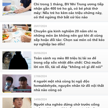
Chỉ trong 1 tháng, BV Nhi Trung ương tiếp
nhận gần 400 trẻ ho gà, có bé phải thở
máy: Nếu trẻ ho kèm các triệu chứng này,
có thể ngừng thở bất cứ lúc nào
20/07/2024
Chuyên gia kinh nghiệm 20 năm chỉ ra
những món ăn không nên gọi khi đi cùng
sếp hoặc đối tác: Chọn sai món có thể kéo
sự nghiệp lao dốc!
30/06/2024
Toàn cảnh vụ mèo 80 triệu bị lái xe để
trong cốp sốc nhiệt đến chết: Chủ muốn
lời xin lỗi, tài xế đáp "không có gì để nói"
17/06/2024
4 người một nhà cùng bị ngộ độc
formaldehyde, nguyên nhân từ đồ nội thất
nhà nào cũng có
14/06/2024
Người cha nghèo đứng chờ trước cổng