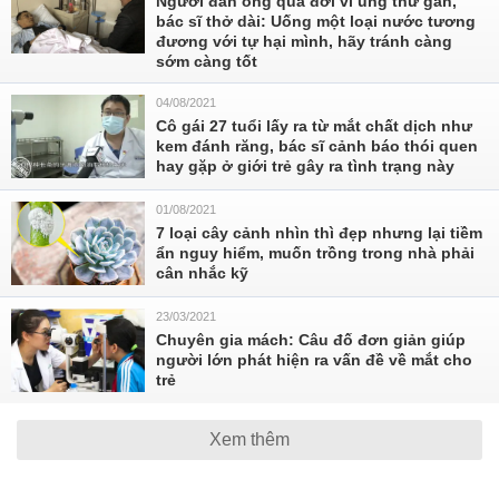
Người đàn ông qua đời vì ung thư gan,
bác sĩ thở dài: Uống một loại nước tương
đương với tự hại mình, hãy tránh càng
sớm càng tốt
04/08/2021
Cô gái 27 tuổi lấy ra từ mắt chất dịch như
kem đánh răng, bác sĩ cảnh báo thói quen
hay gặp ở giới trẻ gây ra tình trạng này
01/08/2021
7 loại cây cảnh nhìn thì đẹp nhưng lại tiềm
ẩn nguy hiểm, muốn trồng trong nhà phải
cân nhắc kỹ
23/03/2021
Chuyên gia mách: Câu đố đơn giản giúp
người lớn phát hiện ra vấn đề về mắt cho
trẻ
Xem thêm