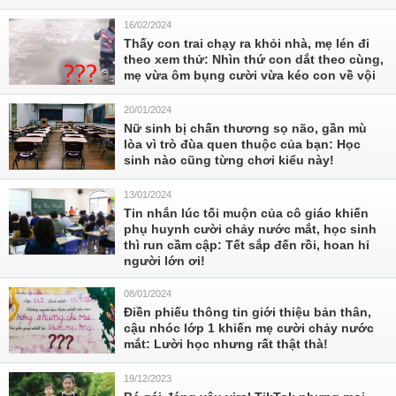
16/02/2024
Thấy con trai chạy ra khỏi nhà, mẹ lén đi
theo xem thử: Nhìn thứ con dắt theo cùng,
mẹ vừa ôm bụng cười vừa kéo con về vội
20/01/2024
Nữ sinh bị chấn thương sọ não, gần mù
lòa vì trò đùa quen thuộc của bạn: Học
sinh nào cũng từng chơi kiểu này!
13/01/2024
Tin nhắn lúc tối muộn của cô giáo khiến
phụ huynh cười chảy nước mắt, học sinh
thì run cầm cập: Tết sắp đến rồi, hoan hỉ
người lớn ơi!
08/01/2024
Điền phiếu thông tin giới thiệu bản thân,
cậu nhóc lớp 1 khiến mẹ cười chảy nước
mắt: Lười học nhưng rất thật thà!
19/12/2023