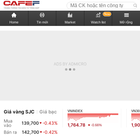
New
Home
Tin mới
Market
Watch list
Mở rộng
Giá vàng SJC
Giá bạc
VNINDEX
VN30
Mua
139,700
-0.43%
1,764.78
1,9
vào
-0.66%
Bán ra
142,700
-0.42%