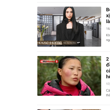
B
x
l
18
Kh
ng
2
đ
c
h
17
Câ
th