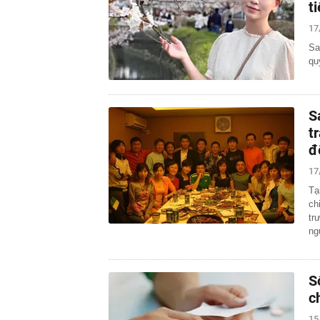
t
17
Sa
qu
S
t
đ
17
Tạ
ch
tr
ng
S
c
15