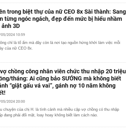
ên trong biệt thự của nữ CEO 8x Sài thành: Sang
ịn từng ngóc ngách, đẹp đến mức bị hiểu nhầm
à ảnh 3D
/05/2024 10:59
ông chỉ là tổ ấm mà đây còn là nơi tạo nguồn hứng khởi làm việc mỗi
ày của nữ CEO 8x.
 vợ chồng công nhân viên chức thu nhập 20 triệu
ồng/tháng: Ai cũng bảo SƯỚNG mà không biết
ảnh “giật gấu vá vai”, gánh nợ 10 năm không
ết!
/05/2024 20:00
u chuyện của chị H. là tình cảnh mà nhiều cặp vợ chồng có thu nhập
ấp đang phải đối mặt, loay hoay không biết làm cách nào.