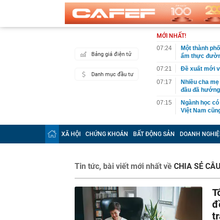
MỚI NHẤT!
07:24
Một thành phố
Bảng giá điện tử
ẩm thực đườ
07:21
Đề xuất mới v
Danh mục đầu tư
07:17
Nhiều cha mẹ 
đầu đã hướng
07:15
Ngành học có
Việt Nam cũng
07:15
Thông báo qua
XÃ HỘI
CHỨNG KHOÁN
BẤT ĐỘNG SẢN
DOANH NGHIỆ
07:11
Sếp Savills: 
tin", người b
07:02
Thông tin mới
Tin tức, bài viết mới nhất về
CHIA SẺ CÂ
đầu tư tại nơ
07:01
Mẫu iPhone từ
T
06:59
Cháy lớn chợ B
đ
06:54
Nữ TikToker l
t
06:52
Tập đoàn Đèo