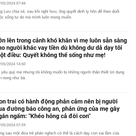
/05/2024 07:48
g Lưu chia sẻ, sau khi nghỉ hưu, ông quyết định ly hôn để theo đuổi
ộc sống tự do mà mình luôn mong muốn.
ớn lên trong cảnh khó khăn vì mẹ luôn sẵn sàng
ho người khác vay tiền dù không dư dả dạy tôi
ột điều: Quyết không thể sống như mẹ!
/05/2024 14:50
 yêu quý mẹ nhưng tôi không muốn bị những người thân thiết lợi dụng
ền nong như bà.
on trai có hành động phản cảm nên bị người
ua đường báo công an, phản ứng của mẹ gây
gán ngẩm: "Khéo hỏng cả đời con"
/05/2024 07:59
ng sau một đứa trẻ phản nghịch có thể là cách dạy con sai lầm của