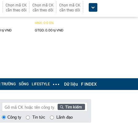
Chọn mã CK
Chọn mã CK
Chọn mã CK
cần theo dõi
cần theo dõi
cần theo dõi
Dữ liệu
F INDEX
Ị TRƯỜNG
SỐNG
LIFESTYLE
Công ty
Tin tức
Lãnh đạo