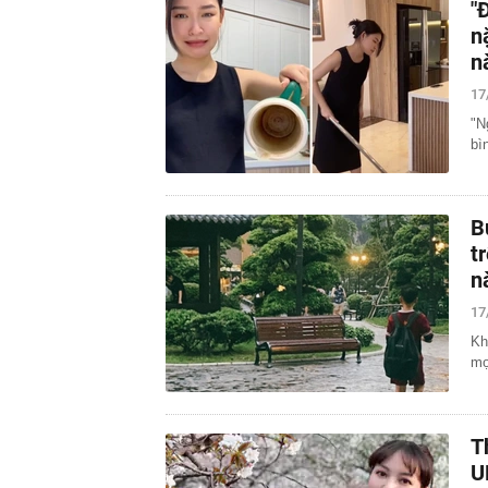
"
n
n
17
"N
bì
B
t
n
17
Kh
mọ
T
U