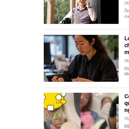
29
Ôn
cu
L
c
m
28
Dù
ti
C
q
n
25
Đằ