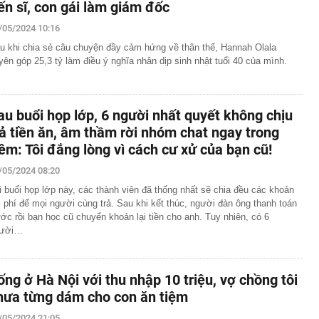
iến sĩ, con gái làm giám đốc
/05/2024 10:16
u khi chia sẻ câu chuyện đầy cảm hứng về thân thế, Hannah Olala
yên góp 25,3 tỷ làm điều ý nghĩa nhân dịp sinh nhật tuổi 40 của mình.
au buổi họp lớp, 6 người nhất quyết không chịu
rả tiền ăn, âm thầm rời nhóm chat ngay trong
êm: Tôi đắng lòng vì cách cư xử của bạn cũ!
/05/2024 08:20
i buổi họp lớp này, các thành viên đã thống nhất sẽ chia đều các khoản
i phí để mọi người cùng trả. Sau khi kết thúc, người đàn ông thanh toán
ước rồi bạn học cũ chuyển khoản lại tiền cho anh. Tuy nhiên, có 6
ười…
ống ở Hà Nội với thu nhập 10 triệu, vợ chồng tôi
hưa từng dám cho con ăn tiệm
/05/2024 21:05