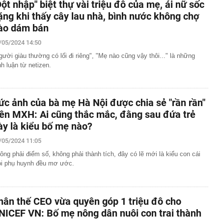
Đột nhập" biệt thự vài triệu đô của mẹ, ái nữ sốc
ặng khi thấy cây lau nhà, bình nước không chợ
ào dám bán
/05/2024 14:50
gười giàu thường có lối đi riêng", "Mẹ nào cũng vậy thôi..." là những
nh luận từ netizen.
ức ảnh của bà mẹ Hà Nội được chia sẻ "rần rần"
rên MXH: Ai cũng thắc mắc, đằng sau đứa trẻ
ày là kiểu bố mẹ nào?
/05/2024 11:05
ông phải điểm số, không phải thành tích, đây có lẽ mới là kiểu con cái
i phụ huynh đều mơ ước.
hân thế CEO vừa quyên góp 1 triệu đô cho
NICEF VN: Bố mẹ nông dân nuôi con trai thành