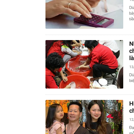
Dù
bâ
ti
N
c
l
13
Dù
biệ
H
c
12
Đạ
mỗ