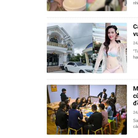
nh
C
v
24
"T
hạ
M
c
đ
24
Sa
cả