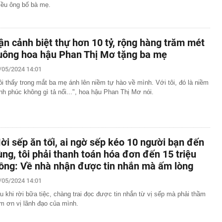
iều ông bố bà mẹ.
ận cảnh biệt thự hơn 10 tỷ, rộng hàng trăm mét
uông hoa hậu Phan Thị Mơ tặng ba mẹ
/05/2024 14:01
ôi thấy trong mắt ba mẹ ánh lên niềm tự hào về mình. Với tôi, đó là niềm
nh phúc không gì tả nổi...", hoa hậu Phan Thị Mơ nói.
ời sếp ăn tối, ai ngờ sếp kéo 10 người bạn đến
ùng, tôi phải thanh toán hóa đơn đến 15 triệu
ồng: Về nhà nhận được tin nhắn mà ấm lòng
/05/2024 14:01
u khi rời bữa tiệc, chàng trai đọc được tin nhắn từ vị sếp mà phải thầm
m ơn vị lãnh đạo của mình.