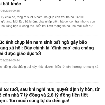
giữa vùng đất “đệ nhất danh trà” với tỉnh Phú Thọ và Thủ
ôi bật khóc
/06/2024 09:45
oanh nghiệp vàng tại Tây Ninh
 Lý chia sẻ, ròng rã suốt 5 năm, bà giúp con trai trả nợ 14 triệu
 này chứng minh phong thủy rất tốt
ng/tháng. Một lần, bà bị ốm, phải nhập viện, bà gọi con trai nhưng con
ợ Biên Hoà, cột khói đen bốc cao hàng chục mét
ai nói rằng bận đi công tác. Đến khi lướt mạng xã hội, bà mới biết sự…
im cương vào ngành nghề kinh doanh có điều kiện
 bộ trạm y tế ở Đắk Lắk
ức ảnh chụp lén nam sinh bất ngờ gây bão
 tháng làm xong hơn 60% siêu sân vận động lớn thứ hai
ạng xã hội: Đây chính là "đỉnh cao" của chàng
n đài 60.000 chỗ dần thành hình, chuẩn bị lắp mái vòm
rai được giáo dục tốt
công bố danh sách 13 hồ sơ đủ điều kiện mua nhà ở xã
/05/2024 09:44
19 triệu đồng/m²
nh động của chàng trai này nhận được nhiều lời tán thưởng từ mạng xã
hu rừng thuộc dạng hiếm bậc nhất thế giới, chia đôi bởi 1
.
tổ chức cùng vinh danh
 lập trong cùng một ngôi nhà
ôi 63 tuổi, sau khi nghỉ hưu, quyết định ly hôn, từ
ỏ căn nhà 7 tỷ đồng và 2,8 tỷ đồng tiền tiết
iệm: Tôi muốn sống tự do đến già!