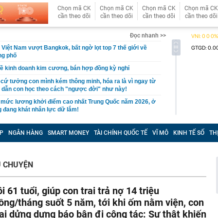
Chọn mã CK
Chọn mã CK
Chọn mã CK
Chọn mã CK
cần theo dõi
cần theo dõi
cần theo dõi
cần theo dõi
Đọc nhanh >>
 Việt Nam vượt Bangkok, bất ngờ lọt top 7 thế giới về
ng phố
ề kinh doanh kim cương, bán hợp đồng kỳ nghỉ
cứ tưởng con mình kém thông minh, hóa ra là vì ngay từ
 dẫn con học theo cách "ngược đời" như này!
 mức lương khởi điểm cao nhất Trung Quốc năm 2026, ở
 đang khát nhân lực dữ lắm!
n trọng về VNeID, tất cả người dùng nên biết
P
NGÂN HÀNG
SMART MONEY
TÀI CHÍNH QUỐC TẾ
VĨ MÔ
KINH TẾ SỐ
TH
Thị trường bất động sản đang tồn tại những "ốc đảo thông
án thường biết nhiều hơn người mua
 nhất về siêu dự án hơn 7.300 tỷ đồng của Sun Group
U CHUYỆN
i được mệnh danh "lạnh nhất Việt Nam"
ng có giá hơn 20 triệu đồng nay chỉ còn 5 triệu đồng
ôi 61 tuổi, giúp con trai trả nợ 14 triệu
iên Hòa, nhiều ki-ốt bị thiêu rụi
ồng/tháng suốt 5 năm, tới khi ốm nằm viện, con
ừa gọi vốn, chiếm đoạt 15 tỷ đồng
rai dửng dưng báo bận đi công tác: Sự thật khiến
 Cả đề xuất làm đường hầm xuyên núi mở ra tuyến kết