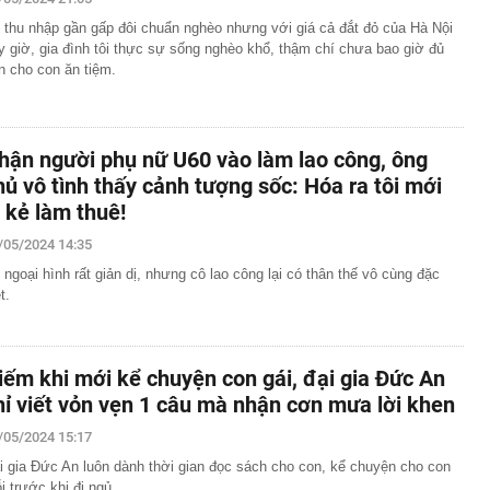
 thu nhập gần gấp đôi chuẩn nghèo nhưng với giá cả đắt đỏ của Hà Nội
y giờ, gia đình tôi thực sự sống nghèo khổ, thậm chí chưa bao giờ đủ
ền cho con ăn tiệm.
hận người phụ nữ U60 vào làm lao công, ông
hủ vô tình thấy cảnh tượng sốc: Hóa ra tôi mới
à kẻ làm thuê!
/05/2024 14:35
 ngoại hình rất giản dị, nhưng cô lao công lại có thân thế vô cùng đặc
t.
iếm khi mới kể chuyện con gái, đại gia Đức An
hỉ viết vỏn vẹn 1 câu mà nhận cơn mưa lời khen
/05/2024 15:17
i gia Đức An luôn dành thời gian đọc sách cho con, kể chuyện cho con
i trước khi đi ngủ.