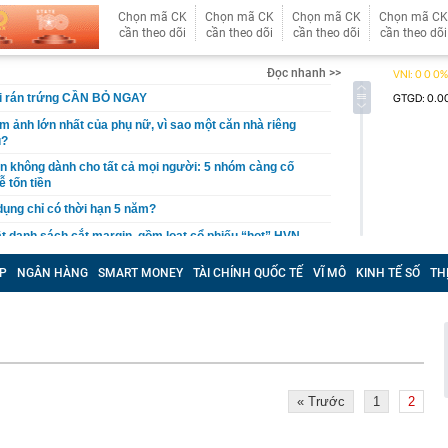
Chọn mã CK
Chọn mã CK
Chọn mã CK
Chọn mã CK
cần theo dõi
cần theo dõi
cần theo dõi
cần theo dõi
Đọc nhanh >>
hi rán trứng CẦN BỎ NGAY
ám ảnh lớn nhất của phụ nữ, vì sao một căn nhà riêng
u?
giản không dành cho tất cả mọi người: 5 nhóm càng cố
ễ tốn tiền
 dụng chỉ có thời hạn 5 năm?
 danh sách cắt margin, gồm loạt cổ phiếu “hot” HVN,
P
NGÂN HÀNG
SMART MONEY
TÀI CHÍNH QUỐC TẾ
VĨ MÔ
KINH TẾ SỐ
TH
gờ trở lại, khối ngoại tung 2.200 tỷ đồng mua ròng cổ
m chỉ trong 5 phiên
iệp thép với 2.700 lao động đang nợ Trung Quốc gần 1,3
an trọng đang trở lại trên thị trường chứng khoán
 50 tuổi ăn cà tím mỗi ngày để chữa tiểu đường, 3 tháng
« Trước
1
2
: "Ông ăn gì thế?"
 bán biệt thự 9 phòng ngủ ở TP.HCM giá gốc 600 tỷ, giảm