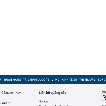
P
NGÂN HÀNG
TÀI CHÍNH QUỐC TẾ
VĨ MÔ
KINH TẾ SỐ
THỊ TRƯỜNG
SỐNG
 phố Nguyễn Huy
Liên hệ quảng cáo
Hotline:
9744082