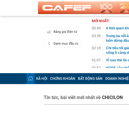
MỚI NHẤT!
05:49
4 thói quen k
Bảng giá điện tử
03:35
Trong ba nỗi 
luôn đứng đầ
Danh mục đầu tư
02:19
Chi tiêu tối 
sống ít càng d
01:07
Vì sao thẻ tín
00:52
HOSE cập nhật
DGC, DMX...
XÃ HỘI
CHỨNG KHOÁN
BẤT ĐỘNG SẢN
DOANH NGHIỆ
00:12
Tiền lớn bất n
phiếu Việt Na
00:05
Một doanh ngh
Tin tức, bài viết mới nhất về
CHICILON
tỷ USD
00:04
Một yếu tố qu
23:40
Người đàn ông
sau bác sĩ hỏi
23:34
Nam ca sĩ rao
còn 400 tỷ