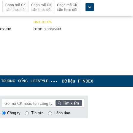
Chọn mã CK
Chọn mã CK
Chọn mã CK
cần theo dõi
cần theo dõi
cần theo dõi
Dữ liệu
F INDEX
Ị TRƯỜNG
SỐNG
LIFESTYLE
Công ty
Tin tức
Lãnh đạo