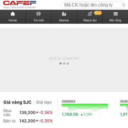
New
Home
Tin mới
Market
Watch list
Mở rộng
Giá vàng SJC
Giá bạc
VNINDEX
VN30
Mua
139,200
-0.36%
1,768.06
1,91
vào
0.19%
Bán ra
142,200
-0.35%