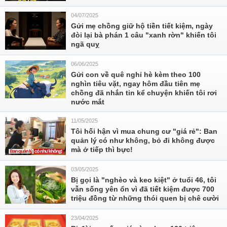
04/07/2025
Gửi mẹ chồng giữ hộ tiền tiết kiệm, ngày
đòi lại bà phán 1 câu "xanh rờn" khiến tôi
ngã quỵ
06/06/2025
Gửi con về quê nghỉ hè kèm theo 100
nghìn tiêu vặt, ngay hôm đầu tiên mẹ
chồng đã nhắn tin kể chuyện khiến tôi rơi
nước mắt
11/05/2025
Tôi hối hận vì mua chung cư "giá rẻ": Ban
quản lý có như không, bỏ đi không được
mà ở tiếp thì bực!
03/05/2025
Bị gọi là "nghèo và keo kiệt" ở tuổi 46, tôi
vẫn sống yên ổn vì đã tiết kiệm được 700
triệu đồng từ những thói quen bị chê cười
23/04/2025