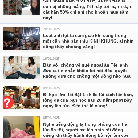
Sau nhiều năm "trót dại", đã tốn tiền lại
còn bị chồng mắng, Tết này tôi mạnh dạn
cắt hẳn 50% chi phí cho khoản mua sắm
này!
20/01/2025
Loạt ảnh lột tả cảm giác khi sống trong
một căn nhà bẩn thỉu KINH KHỦNG, ai nhìn
cũng thấy choáng váng!
19/01/2025
Bàn với chồng về quê ngoại ăn Tết, anh
đưa ra tin nhắn khiến tôi nổi đóa, quyết
không đưa cho chồng một đồng nào nữa
09/01/2025
Đi họp lớp, tôi đặt 1 chiếc túi rách lên bàn,
lòng dạ của bạn học sau 20 năm phơi bày
ngay lập tức: Đến thế là cùng!
05/01/2025
Nghe tiếng động lạ trong phòng con trai
lúc 8h tối, người mẹ lén nhìn rồi đông
cứng khi thấy hành động bà nội làm với