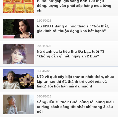
Bị đòi nợ gấp, giá vàng hơn 120 triệu
đồng/lượng vẫn phải xếp hàng mua từng
chỉ
12/04/2025
Nữ NSƯT đang đi học thạc sĩ: "Nói thật,
gia đình tôi thuộc dạng khá bất hạnh"
09/04/2025
Nữ danh ca là tiểu thư Đà Lạt, tuổi 73
"không cần gì hết, ngày ăn 2 bữa"
05/04/2025
U70 về quê xây biệt thự to nhất thôn, chưa
kịp tự hào thì đã thành trò cười của cả
làng: Tôi hối hận mà đã muộn!
05/04/2025
Sống đến 70 tuổi: Cuối cùng tôi cũng hiểu
ra rằng cách sống tốt nhất chỉ trong 3 câu
nói