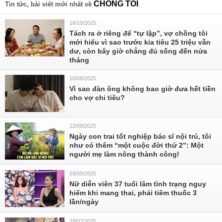
CHỒNG TÔI
Tin tức, bài viết mới nhất về
18/10/2025
Tách ra ở riêng để “tự lập”, vợ chồng tôi
mới hiểu vì sao trước kia tiêu 25 triệu vẫn
dư, còn bây giờ chẳng đủ sống đến nửa
tháng
16/09/2025
Vì sao đàn ông không bao giờ đưa hết tiền
cho vợ chi tiêu?
12/09/2025
Ngày con trai tốt nghiệp bác sĩ nội trú, tôi
như có thêm “một cuộc đời thứ 2”: Một
người mẹ làm nông thành công!
03/09/2025
Nữ diễn viên 37 tuổi lâm tình trạng nguy
hiểm khi mang thai, phải tiêm thuốc 3
lần/ngày
29/07/2025