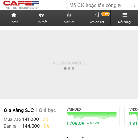
New
Home
Tin mới
Market
Watch list
Mở rộng
Giá vàng SJC
Giá bạc
VNINDEX
VN30
Mua vào
141,000
0%
1,768.06
1,91
0.19%
Bán ra
144,000
0%