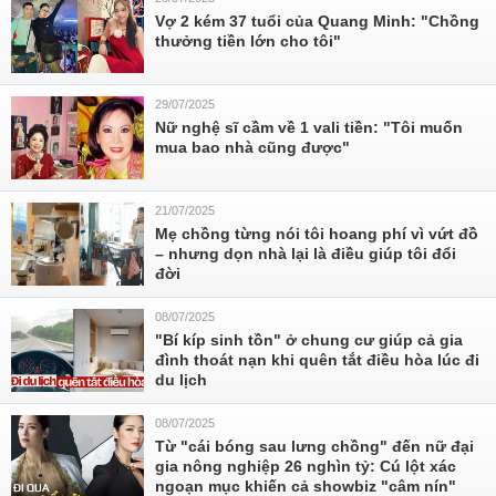
Vợ 2 kém 37 tuổi của Quang Minh: "Chồng
thưởng tiền lớn cho tôi"
29/07/2025
Nữ nghệ sĩ cầm về 1 vali tiền: "Tôi muốn
mua bao nhà cũng được"
21/07/2025
Mẹ chồng từng nói tôi hoang phí vì vứt đồ
– nhưng dọn nhà lại là điều giúp tôi đổi
đời
08/07/2025
"Bí kíp sinh tồn" ở chung cư giúp cả gia
đình thoát nạn khi quên tắt điều hòa lúc đi
du lịch
08/07/2025
Từ "cái bóng sau lưng chồng" đến nữ đại
gia nông nghiệp 26 nghìn tỷ: Cú lột xác
ngoạn mục khiến cả showbiz "câm nín"