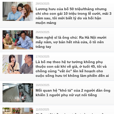
28/03/2025
Lương hưu của bố 50 triệu/tháng nhưng
chỉ cho con gái 10 triệu trong lễ cưới, mãi 3
năm sau, tôi mới biết lý do và hối hận
muộn màng
26/03/2025
Nam nghệ sĩ là ông chủ: Ra Hà Nội mười
mấy năm, vợ bán hết nhà cửa, ô tô nên
trắng tay
17/03/2025
Là bố mẹ theo hệ tư tưởng không phụ
thuộc con cái khi về già, ở tuổi 45, tôi và
chồng cùng "vắt óc" lên kế hoạch cho
cuộc sống hưu trí không làm phiền đến ai
16/03/2025
Mối quan hệ "khó tả" của 2 người đàn ông
khiến 1 người phụ nữ vụt nổi tiếng
11/03/2025