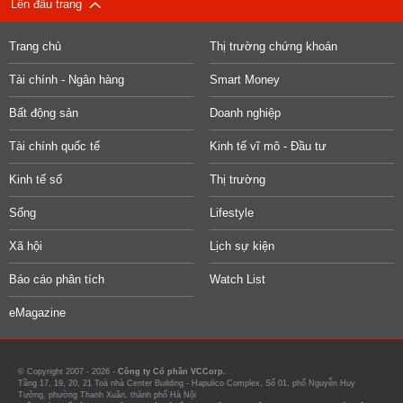
Lên đầu trang
Trang chủ
Thị trường chứng khoán
Tài chính - Ngân hàng
Smart Money
Bất động sản
Doanh nghiệp
Tài chính quốc tế
Kinh tế vĩ mô - Đầu tư
Kinh tế số
Thị trường
Sống
Lifestyle
Xã hội
Lịch sự kiện
Báo cáo phân tích
Watch List
eMagazine
© Copyright 2007 - 2026 -
Công ty Cổ phần VCCorp.
Tầng 17, 19, 20, 21 Toà nhà Center Building - Hapulico Complex, Số 01, phố Nguyễn Huy
Tưởng, phường Thanh Xuân, thành phố Hà Nội