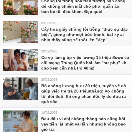
Chồng tôi trồng hoa trên tường ban công
để không chiếm mất chỗ phơi quần áo,
bạn bè tôi đều khen: Đẹp quá!
03/03/2025
Cây hoa giấy chồng tôi trồng "thực sự đặc
biệt", giống như một bức tranh, bất kỳ ai
nhìn thấy cũng sẽ thốt lên "đẹp"
20/02/2025
Cô vợ làm giúp việc lương 15 triệu được cả
cõi mạng Trung Quốc bái làm "sư phụ" khi
cho xem căn nhà trọ 40m2
20/02/2025
Bố chồng lương hưu 30 triệu, tuyển về cô
giúp việc trẻ trả 20 triệu/tháng: Vợ chồng
tôi đòi đuổi thì ông phản đối, lý do đưa ra
quá sốc
10/02/2025
Đau đầu vì chị chồng tháng nào cũng hỏi
vay tiền lắt nhắt vài lần nhưng không bao
giờ trả