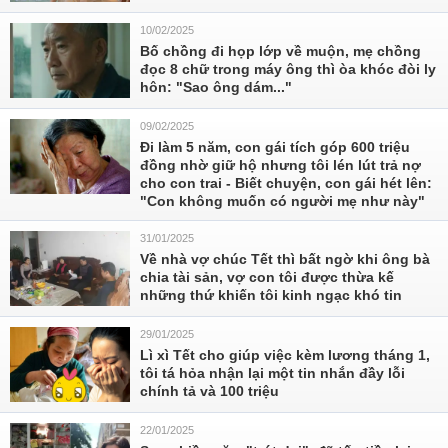
10/02/2025
Bố chồng đi họp lớp về muộn, mẹ chồng
đọc 8 chữ trong máy ông thì òa khóc đòi ly
hôn: "Sao ông dám..."
09/02/2025
Đi làm 5 năm, con gái tích góp 600 triệu
đồng nhờ giữ hộ nhưng tôi lén lút trả nợ
cho con trai - Biết chuyện, con gái hét lên:
"Con không muốn có người mẹ như này"
31/01/2025
Về nhà vợ chúc Tết thì bất ngờ khi ông bà
chia tài sản, vợ con tôi được thừa kế
những thứ khiến tôi kinh ngạc khó tin
29/01/2025
Lì xì Tết cho giúp việc kèm lương tháng 1,
tôi tá hỏa nhận lại một tin nhắn đầy lỗi
chính tả và 100 triệu
22/01/2025