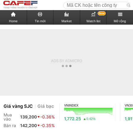
New
Home
Tin mới
Market
Watch list
Mở rộng
Giá vàng SJC
Giá bạc
VNINDEX
VN30
Mua
139,200
-0.36%
1,772.25
1,91
vào
0.42%
Bán ra
142,200
-0.35%