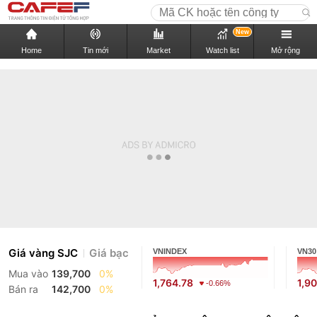
New
Home
Tin mới
Market
Watch list
Mở rộng
Giá vàng SJC
Giá bạc
VNINDEX
VN30
Mua vào
139,700
0%
1,764.78
1,9
-0.66%
Bán ra
142,700
0%