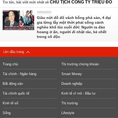
CHỦ TỊCH CÔNG TY TRIỆU ĐÔ
Tin tức, bài viết mới nhất về
10/03/2022
Giàu nứt đố đổ vách bỗng phá sản, 4 đại
gia lừng lẫy một thời phải sống cảnh
nghèo khổ lúc cuối đời: Người ra đảo
hoang ở ẩn, người đi nhặt rác, kẻ chết
trong cô độc
Lên đầu trang
Trang chủ
Thị trường chứng khoán
Tài chính - Ngân hàng
Smart Money
Bất động sản
Doanh nghiệp
Tài chính quốc tế
Kinh tế vĩ mô - Đầu tư
Kinh tế số
Thị trường
Sống
Lifestyle