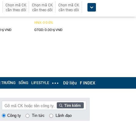
Chọn mã CK
Chọn mã CK
Chọn mã CK
cần theo dõi
cần theo dõi
cần theo dõi
Dữ liệu
F INDEX
Ị TRƯỜNG
SỐNG
LIFESTYLE
Công ty
Tin tức
Lãnh đạo