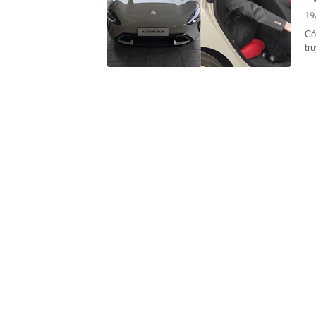
19
23:28
Trấn Thành cô
chắn là siêu 
Có
23:14
Bí mật được A
tr
22:56
Vì sao ngày c
Vài mét vuông
22:48
5 LOẠI rau que
nên cẩn thận 
22:28
CHÍNH THỨC: L
nghỉ hè
22:25
Vì sao đồ ăn 
22:07
Không cần tặn
huynh - giáo 
22:03
Ukraine tập k
của Nga
22:02
Nam NSND, Giá
vợ thiếu tá ké
21:51
Một ô tô biển
định: Riêng t