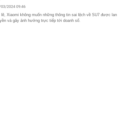
/03/2024 09:46
ng bố phim Tết 2027, nghe tên ai cũng quả quyết “chắc
phẩm”
 lẽ, Xiaomi không muốn những thông tin sai lệch về SU7 được lan
pple giấu kín suốt 15 năm trên iPhone
uyền và gây ảnh hưởng trực tiếp tới doanh số.
àng nhiều gia đình không còn phơi quần áo ở ban công?
 ngoài trời đang được dùng theo 1 cách rất khác
n thuộc có khả năng tích tụ kim loại nặng, người Việt
nguồn gốc trước khi sử dụng
ịch đi học trở lại của học sinh 34 tỉnh, thành phố sau kỳ
Việt hầu như món nào cũng có hành lá?
g quà, 5 câu nói này đủ sức khiến mối quan hệ phụ
viên gắn bó khăng khít, con trẻ được hưởng lợi!
ích Crimea, phá hủy hệ thống phòng không 15 triệu USD
m đốc Nhà hát Chèo Quân đội mua ô tô tặng sinh nhật
m 12 tuổi
 29A "dính" gần 100 lần phạt nguội do chạy quá tốc độ quy
háng 7/2026 vi phạm 21 lần