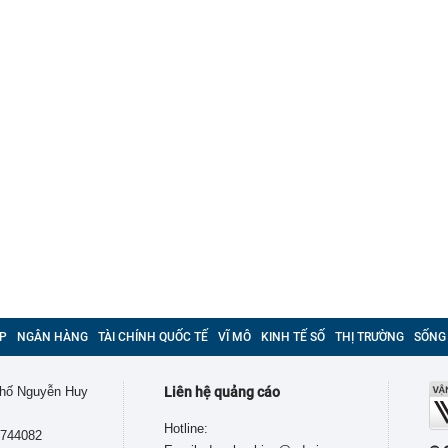
P
NGÂN HÀNG
TÀI CHÍNH QUỐC TẾ
VĨ MÔ
KINH TẾ SỐ
THỊ TRƯỜNG
SỐNG
 phố Nguyễn Huy
Liên hệ quảng cáo
Hotline:
9744082