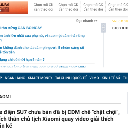
Chọn mã CK
Chọn mã CK
Chọn mã CK
Chọn mã CK
cần theo dõi
cần theo dõi
cần theo dõi
cần theo dõi
Đọc nhanh >>
hi rán trứng CẦN BỎ NGAY
ám ảnh lớn nhất của phụ nữ, vì sao một căn nhà riêng
u?
giản không dành cho tất cả mọi người: 5 nhóm càng cố
ễ tốn tiền
 dụng chỉ có thời hạn 5 năm?
 danh sách cắt margin, gồm loạt cổ phiếu “hot” HVN,
P
NGÂN HÀNG
SMART MONEY
TÀI CHÍNH QUỐC TẾ
VĨ MÔ
KINH TẾ SỐ
TH
gờ trở lại, khối ngoại tung 2.200 tỷ đồng mua ròng cổ
m chỉ trong 5 phiên
iệp thép với 2.700 lao động đang nợ Trung Quốc gần 1,3
IAOMI
an trọng đang trở lại trên thị trường chứng khoán
e điện SU7 chưa bán đã bị CĐM chê "chật chội",
 50 tuổi ăn cà tím mỗi ngày để chữa tiểu đường, 3 tháng
: "Ông ăn gì thế?"
ích thân chủ tịch Xiaomi quay video giải thích
 bán biệt thự 9 phòng ngủ ở TP.HCM giá gốc 600 tỷ, giảm
ặn kẽ