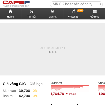
New
Home
Tin mới
Market
Watch list
Mở rộng
Giá vàng SJC
Giá bạc
VNINDEX
VN30
Mua vào
139,700
0%
1,764.78
1,9
-0.66%
Bán ra
142,700
0%