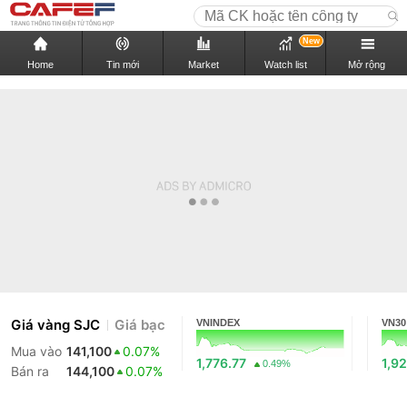
New
Home
Tin mới
Market
Watch list
Mở rộng
Giá vàng SJC
Giá bạc
VNINDEX
VN30
Mua vào
141,100
0.07%
1,776.77
1,92
0.49%
Bán ra
144,100
0.07%